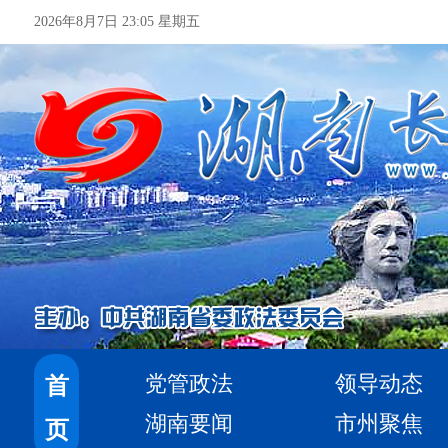
2026年8月7日 23:05 星期五
党管政法
领导动态
首
湖南要闻
市州聚焦
页