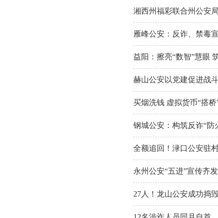
湘西州福彩联合州公安
雁峰公安：反诈、禁毒
益阳：擦亮“数智”慧眼 
赫山公安以党建促进战斗力
买烟洗钱 虚拟货币“搭桥
钢城公安：构筑反诈“防火
全额追回！渌口公安驻村
永州公安“五进”宣传齐
27人！龙山公安成功捣
12名涉诈人员同月自首