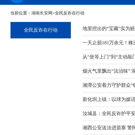
当前位置：
湖南长安网
>全民反诈在行动
地里挖出的“宝藏”实为赃
全民反诈在行动
一天止损181万余元！
从“坐等上门”到“主动
烟火气里飘出“法治味” 
湘潭公安着力守护群众“
新化圳上镇：以球为媒话
汝城县：全民反诈护平安
湘西公安送法进苗寨 警