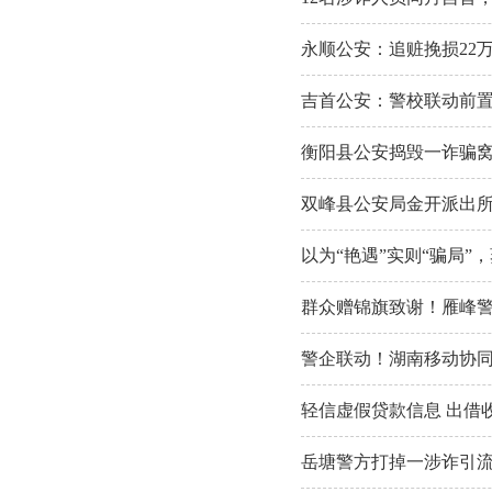
永顺公安：追赃挽损22
吉首公安：警校联动前置
衡阳县公安捣毁一诈骗窝
双峰县公安局金开派出所
以为“艳遇”实则“骗局
群众赠锦旗致谢！雁峰
警企联动！湖南移动协同
轻信虚假贷款信息 出借
岳塘警方打掉一涉诈引