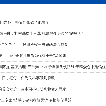
热门岗位，师父们都教了他啥？
张乐琳：扎根基层十三载 她是群众身边的“解纷人”
少年的你’”——凤凰检察王思思的暖心答卷
人安——记“全省担当作为优秀干部”马鬃飘
周凯的基层治理“三重奏”：在矛盾源头筑防线 于群众心中建信任
如一日，把每一件为民小事做到极致
的暖心守护，徒步两小时助高龄老人寻亲
“土专家”曾嵘：破积案解民忧 夯根基促善治