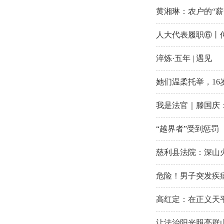
黄湘琳：农户的“薪
人大代表履职⑥丨
淬炼·五年 | 遇见
她们温柔托举，16
我是法官｜滕国庆
“越界者”受到惩罚
慈利县法院：深山
危险！男子突发疾病
高红定：在正义天
让法治阳光照亮群山