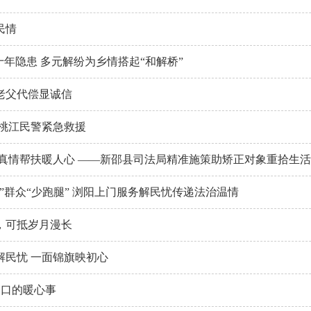
民情
十年隐患 多元解纷为乡情搭起“和解桥”
老父代偿显诚信
 桃江民警紧急救援
 真情帮扶暖人心 ——新邵县司法局精准施策助矫正对象重拾生
”群众“少跑腿” 浏阳上门服务解民忧传递法治温情
，可抵岁月漫长
解民忧 一面锦旗映初心
窗口的暖心事