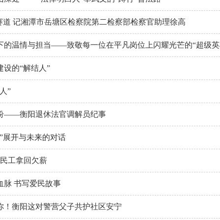
察赛道 记湘潭市岳塘区检察院第二检察部检察官助理徐高
下的温情与担当——致敬每一位在平凡岗位上闪耀光芒的“超级英
设的“解结人”
人”
纷——衡阳退休法官调解员纪事
”展开与未来的对话
农民工拿回欠薪
血脉 书写爱民故事
你！衡阳这对警营父子共护社区安宁