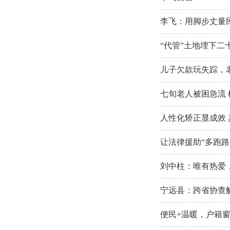
李飞：用脚步丈量
“代管”土地埋下二
儿子欠款玩失踪，
七旬老人被困急流
人性化矫正显成效
让法律援助“多跑路
刘中柱：唯有热爱
宁远县：跨省协查
便民+温暖，户籍