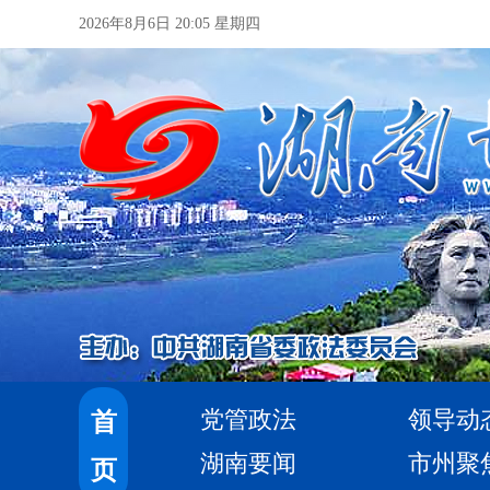
2026年8月6日 20:05 星期四
党管政法
领导动
首
湖南要闻
市州聚
页