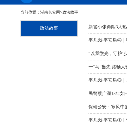
当前位置：
湖南长安网
>政法故事
新警小张勇闯3大
政法故事
平凡岗·平安盾④｜
“以我微光，守护‘
一“马”当先 路畅
平凡岗·平安盾③｜
民警蔡广湖18年
保靖公安：寒风中
平凡岗·平安盾①丨