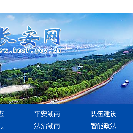
态
平安湖南
队伍建设
焦
法治湖南
智能政法