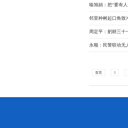
喻旭娟：把“要有人
邻里种树起口角致
周定平：躬耕三十
永顺：民警联动无
首页
1