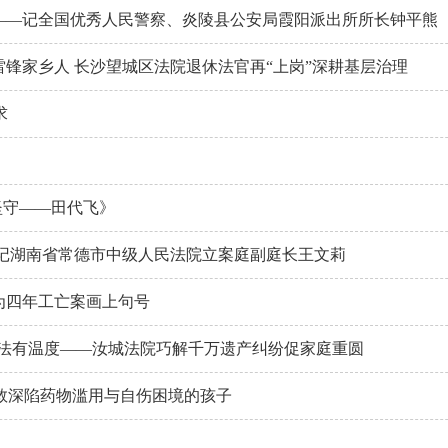
声——记全国优秀人民警察、炎陵县公安局霞阳派出所所长钟平熊
雷锋家乡人 长沙望城区法院退休法官再“上岗”深耕基层治理
求
的坚守——田代飞》
—记湖南省常德市中级人民法院立案庭副庭长王文莉
为四年工亡案画上句号
司法有温度——汝城法院巧解千万遗产纠纷促家庭重圆
救深陷药物滥用与自伤困境的孩子