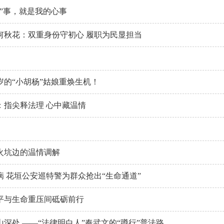
”事，就是我的心事
何秋花：双重身份守初心 履职为民显担当
岁的“小胡杨”姑娘重焕生机！
：指尖释法理 心中藏温情
火坑边的温情调解
 花垣公安巡特警为群众抢出“生命通道”
平与生命重压间砥砺前行
深处 ——“法律明白人”奉武文的“蹲行”普法路