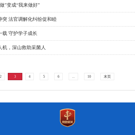
做”变成“我来做好”
冲突 法官调解化纠纷促和睦
一载 守护学子成长
人机，深山救助采菌人
2
3
4
5
6
...
10
末页