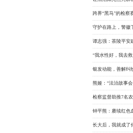
跨界“黑马”的检
守护在路上，警徽
谭志强：茶陵平安建
“我水性好，我去救
银发动能，善解纠
熊娅：“法治故事会
检察监督助推7名
钟平熊：赓续红色
长大后，我就成了