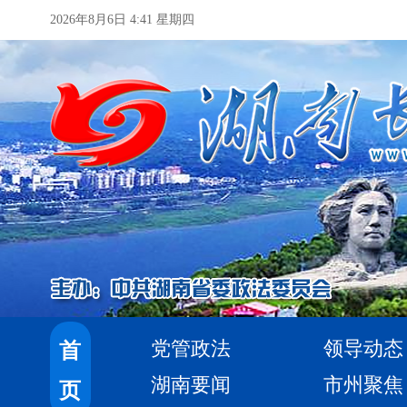
2026年8月6日 4:41 星期四
党管政法
领导动态
首
湖南要闻
市州聚焦
页