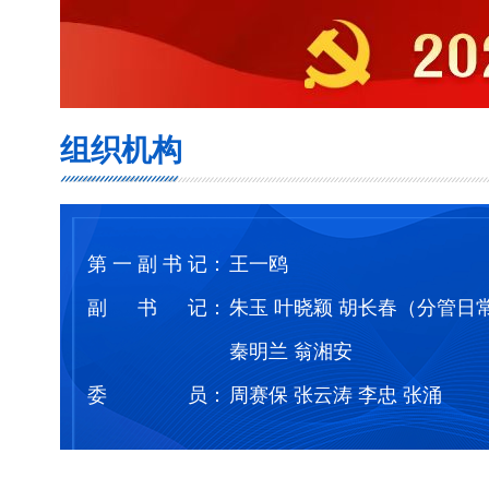
组织机构
第一副书记
：
王一鸥
副书记
：
朱玉
叶晓颖
胡长春（分管日
秦明兰
翁湘安
委员
：
周赛保
张云涛
李忠
张涌