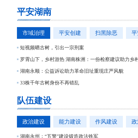
平安湖南
市域治理
平安创建
扫黑除恶
平
短视频晒古树，引出一宗刑案
罗霄山下，乡村游热 湖南株洲：一份检察建议助力乡村
湖南永顺：公益诉讼助力革命旧址重现庄严风貌
33株千年古树身份不再错乱
队伍建设
政治建设
能力建设
作风建设
政
湖南永州：“五警”建设锻造政法铁军