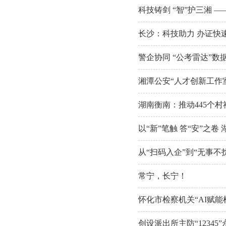
科技铸剑 “智”护三湘 
长沙：科技助力 办证快
警企协同 “公考雷达”数
湘潭公安“人才创新工作
湖南衡南：推动445个
以“新”笔触 答“安”之
从“扫码入企”到“无事不
常宁，长宁！
怀化市检察机关“AI赋
创设派出所主防“1234