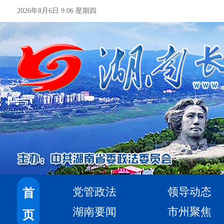
2026年8月6日 9:06 星期四
党管政法
领导动态
首
湖南要闻
市州聚焦
页