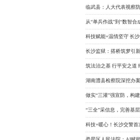
临武县：人大代表视察
从“单兵作战”到“数智合
科技赋能+温情坚守 长
长沙监狱：搭桥筑梦引新
筑法治之基 行平安之道
湖南澧县检察院深挖办案
做实“三灌”强宣防，构
“三全”采信息，完善基
科技+暖心！长沙交警首
娄星区人民法院：AI赋能