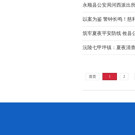
永顺县公安局河西派出所
以案为鉴 警钟长鸣！慈
筑牢夏夜平安防线 攸县
沅陵七甲坪镇：夏夜清查
首页
1
2