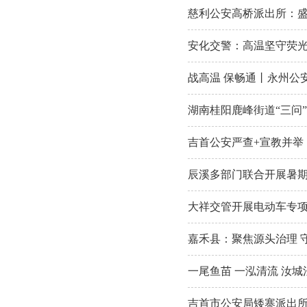
慈利公安高桥派出所：
安化交警：高温坚守荧光
战高温 保畅通丨永州公
湖南桂阳鹿峰街道“三问
吉首公安严查+宣教并举
辰溪多部门联合开展暑
大祥交管开展电动车专项
嘉禾县：聚焦源头治理 
一尾鱼苗 一泓清流 汝
吉首市公安局矮寨派出