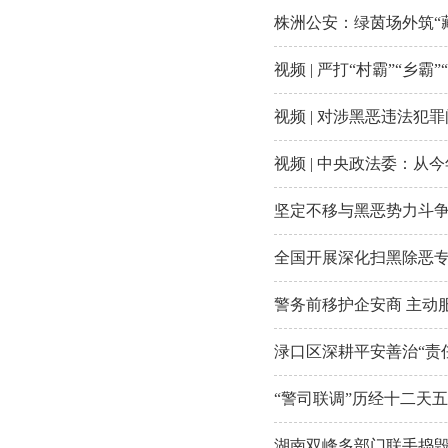
株洲公安：绿茵场外筑“藏
视频 | 严打“村霸”“
视频 | 对涉黑恶违法
视频 | 中央政法委：
坚定不移与黑恶势力斗
全国开展深化扫黑除恶专
警务前移护企安商 主动
渌口区深耕平安善治“责
“警司联调”历经十二天
湖南双峰多部门联手捣毁