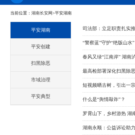
当前位置：
湖南长安网
>平安湖南
司法部：立足职责扎实
平安湖南
“警察蓝”守护“绝版山水
平安创建
春风又绿“江南岸” 湖
扫黑除恶
市域治理
短视频晒古树，引出一
平安典型
什么是“舆情敲诈”？
罗霄山下，乡村游热 湖
湖南永顺：公益诉讼助