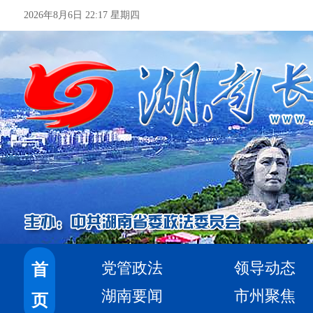
2026年8月6日 22:17 星期四
党管政法
领导动态
首
湖南要闻
市州聚焦
页