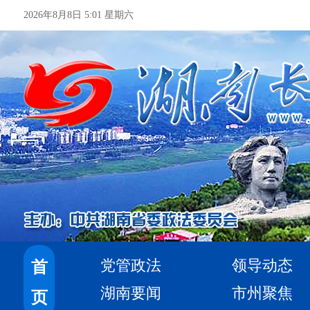
2026年8月8日 5:01 星期六
党管政法
领导动态
首
湖南要闻
市州聚焦
页