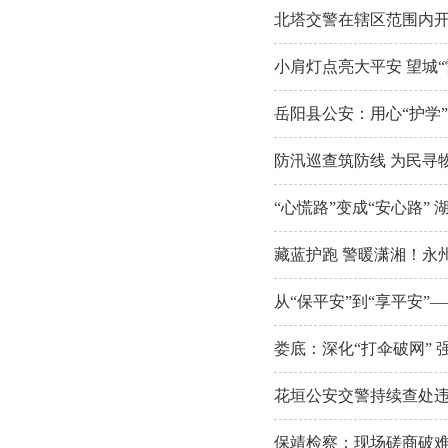
北塔交警在辖区范围内
小肩灯点亮大平安 望城“
岳阳县公安：用心“护学
防汛巡查筑防线 为民寻
“心慌路”变成“安心路
藏蓝护跑 警暖潇湘！永州
从“保平安”到“享平安
娄底：深化“打伞破网” 
花垣公安交警持续查处违
保靖检察：现场磋商破难