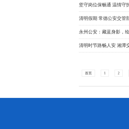
坚守岗位保畅通 温情守
清明假期 常德公安交管
永州公安：藏蓝身影，绘
清明时节路畅人安 湘潭
首页
1
2