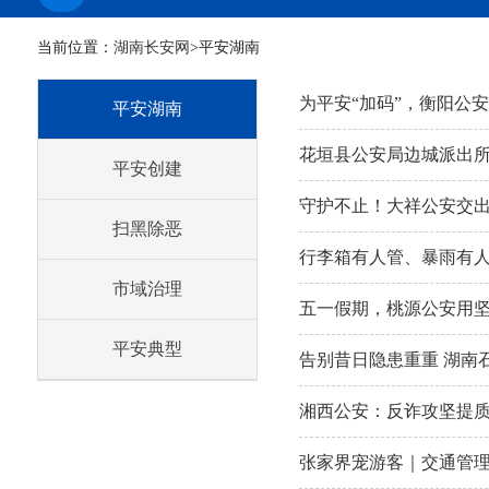
当前位置：
湖南长安网
>平安湖南
为平安“加码”，衡阳公
平安湖南
花垣县公安局边城派出
平安创建
守护不止！大祥公安交出
扫黑除恶
行李箱有人管、暴雨有人
市域治理
五一假期，桃源公安用
平安典型
告别昔日隐患重重 湖南
湘西公安：反诈攻坚提
张家界宠游客｜交通管