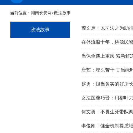
当前位置：
湖南长安网
>政法故事
龚文启：以司法之为助
政法故事
在外流浪十年，桃源民
当保全遇上重疾 紧急解
唐艺：埋头苦干 甘当绿叶
赵勇：担当务实的好所
女法医龚巧晋：用柳叶刀
何文勇：不畏生死带队
李俊刚：健全机制提质增