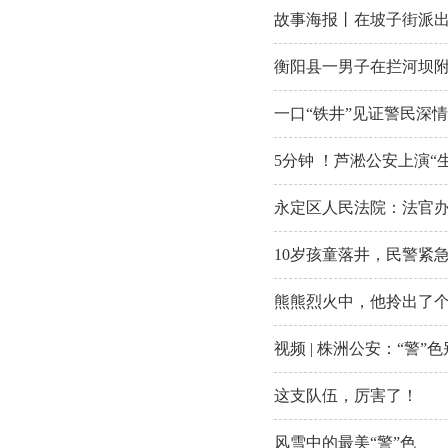
故事海报丨在坡子街派
衡阳县一男子在拦河坝
一口“铁井”见证警民深情
5分钟 ！芦淞公安上演“
永定区人民法院：法官办
10岁孩童落井，民警紧
熊熊烈火中，他拎出了个滚烫
视频 | 株洲公安：“警”
这支队伍，厉害了！
风雪中的最美“警”色