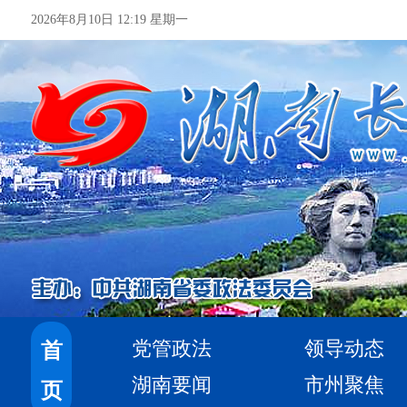
2026年8月10日 12:19 星期一
党管政法
领导动态
首
湖南要闻
市州聚焦
页