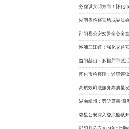
务虚谋实明方向！怀化
湖南省检察官惩戒委员
邵阳县公安交警全心全
溆浦三江镇：强化交通安
益阳赫山：多措并举激活
怀化市检察院：述职评
高质效司法服务高质量发
湖南靖州：旁听庭审“敲警
娄星公安深入娄底监狱
邵阳县公安2024年“七