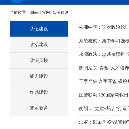
当前位置：
湖南长安网
>队伍建设
株洲中院：这次政治轮
队伍建设
茶陵检察：集中学习强根
政治建设
永顺政法：忠诚履职担
政法英模
衡阳法院“青蓝”人才培
能力建设
干字当头 谋字开篇 省
作风建设
医警联动 120国家急
警示教育
衡阳：“党建+培训”打
汨罗：以案为鉴“敲警钟