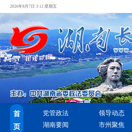
2026年8月7日 3:12 星期五
党管政法
领导动态
首
湖南要闻
市州聚焦
页