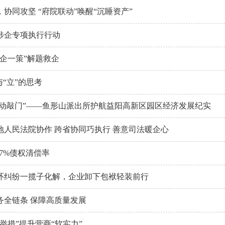
协同攻坚 “府院联动”唤醒“沉睡资产”
涉企专项执行行动
企一策”解题救企
与“立”的思考
主动敲门”——鱼形山派出所护航益阳高新区园区经济发展纪实
地人民法院协作 跨省协同巧执行 善意司法暖企心
97%债权清偿率
环纠纷一揽子化解，企业卸下包袱轻装前行
务全链条 保障高质量发展
举措”提升营商“软实力”