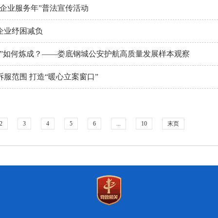
“企业服务年”普法宣传活动
企业纾困减负
盾”如何炼成？——娄底钢城公安护航高质量发展样本观察
服范围 打造“暖心立案窗口”
2
3
4
5
6
...
10
末页