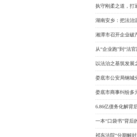
执守刚柔之道，打
湖南安乡：把法治
湘潭市召开企业破
从“企业跑”到“法
以法治之基筑发展
娄底市公安局钢城
娄底市商事纠纷多
6.86亿债务化解
一本“口袋书”背后
祁东法院“分期解封