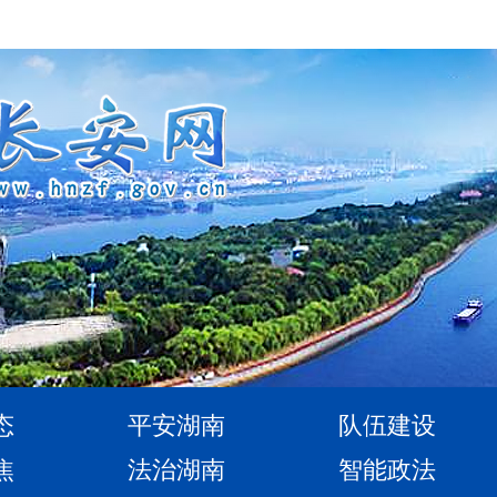
态
平安湖南
队伍建设
焦
法治湖南
智能政法