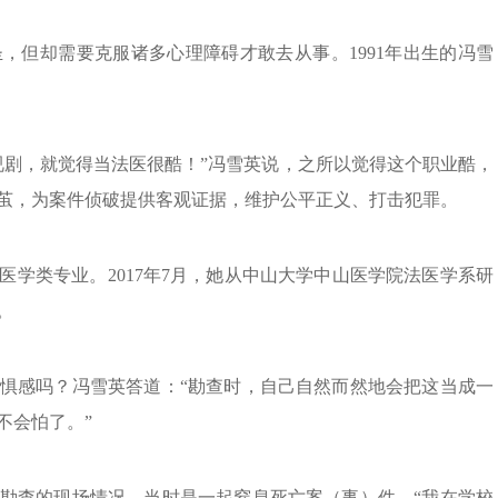
，但却需要克服诸多心理障碍才敢去从事。1991年出生的冯雪
视剧，就觉得当法医很酷！”冯雪英说，之所以觉得这个职业酷，
茧，为案件侦破提供客观证据，维护公平正义、打击犯罪。
学类专业。2017年7月，她从中山大学中山医学院法医学系研
。
惧感吗？冯雪英答道：“勘查时，自己自然而然地会把这当成一
不会怕了。”
勘查的现场情况，当时是一起窒息死亡案（事）件。“我在学校