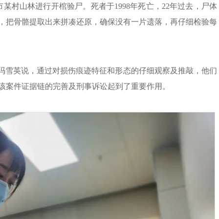
市某村山林进行开棺验尸。死者于1998年死亡，22年过去，尸体
，把骨骼提取出来拼凑还原，确保没有一片遗落，再仔细检验每
”冯雪英说，通过对损伤痕迹特征和形态的仔细观察及推敲，他们
该案件证据链的完善及刑事诉讼起到了重要作用。