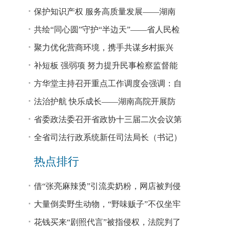
回税款损失48.2亿元
保护知识产权 服务高质量发展——湖南
省公安厅公布打击侵犯知识产权犯罪10起
共绘“同心圆”守护“半边天”——省人民检
典型案例
察院、省妇联共同主办检察开放日活动
聚力优化营商环境，携手共谋乡村振兴
—— 省法院驻大坪村工作队、村“两委”干
补短板 强弱项 努力提升民事检察监督能
部赴企参观学习调研
力
方华堂主持召开重点工作调度会强调：自
我加压 砥砺奋进 推动工作更有成效 更加
法治护航 快乐成长——湖南高院开展防
出彩
欺凌、防性侵公益普法宣讲
省委政法委召开省政协十三届二次会议第
0327号提案办理座谈会
全省司法行政系统新任司法局长（书记）
培训班开班 方华堂作专题辅导
热点排行
借“张亮麻辣烫”引流卖奶粉，网店被判侵
权！
大量倒卖野生动物，“野味贩子”不仅坐牢
还得赔钱
花钱买来“剧照代言”被指侵权，法院判了