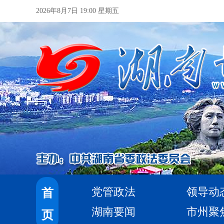
2026年8月7日 19:00 星期五
党管政法
领导动
首
湖南要闻
市州聚
页