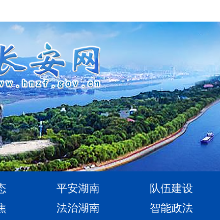
态
平安湖南
队伍建设
焦
法治湖南
智能政法