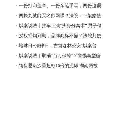
一份打印盖章、一份亲笔手写，两份遗嘱
谁说了算？
两块九就能买名师网课？法院：下架赔偿
以案说法丨挂车上演“头身分离术” 男子偷
逃高速通行费获刑
授权经销到期，品牌商标不撤？法院判侵
权！
地球日+法律日，吉首森林公安“以案普
法”
以案说法｜取消“百万保障”？警惕新型骗
局！
销售恩诺沙星超标16倍的泥鳅 湖南两被
告人因销售不符合安全标准的食品领刑