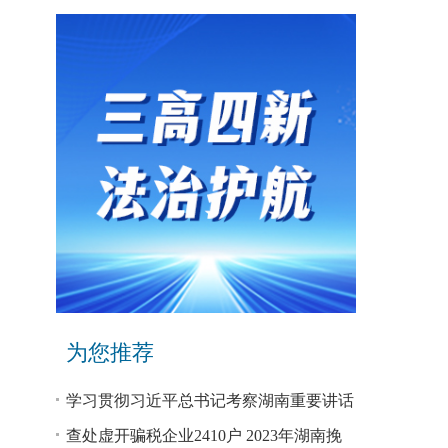
为您推荐
学习贯彻习近平总书记考察湖南重要讲话
和指示精神专题研讨班开班
查处虚开骗税企业2410户 2023年湖南挽