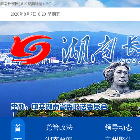
湖南长安网(县区视频详情)--PC
2026年8月7日 8:20 星期五
党管政法
领导动态
首
湖南要闻
市州聚焦