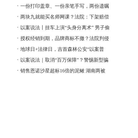
一份打印盖章、一份亲笔手写，两份遗嘱
谁说了算？
两块九就能买名师网课？法院：下架赔偿
以案说法丨挂车上演“头身分离术” 男子偷
逃高速通行费获刑
授权经销到期，品牌商标不撤？法院判侵
权！
地球日+法律日，吉首森林公安“以案普
法”
以案说法｜取消“百万保障”？警惕新型骗
局！
销售恩诺沙星超标16倍的泥鳅 湖南两被
告人因销售不符合安全标准的食品领刑