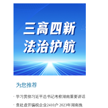
为您推荐
学习贯彻习近平总书记考察湖南重要讲话
和指示精神专题研讨班开班
查处虚开骗税企业2410户 2023年湖南挽