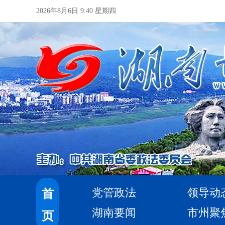
2026年8月6日 9:40 星期四
党管政法
领导动
首
湖南要闻
市州聚
页