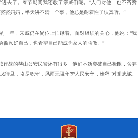
学进去了。春节期间我还教了亲戚们呢。”人们对他，也不吝赞
人婆婆妈妈，半天讲不清一个事，他总是耐着性子认真听。”
新的一年，宋威仍在岗位上忙碌着。面对组织的关心，他说：“我
会照顾好自己，也希望自己能成为家人的骄傲。”
连续作战的赫山公安民警还有很多。他们不断突破自己极限，舍弃
戈待旦，恪尽职守，风雨无阻守护人民安宁，诠释“对党忠诚、