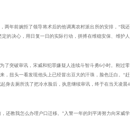
，两年前婉拒了领导将术后的他调离农村派出所的安排，“我还
坚定的决心，用日复一日的实际行动，拼搏在维稳安保、维护人
为了突破审讯，宋威和犯罪嫌疑人连续斗智斗勇6小时。刚过零
来，扭头一看发现他头上已经冒出豆大的汗珠，脸色泛白。“赶
威起身去厕所洗了把冷水脸后，执意继续审讯，终于在当天凌晨4
前，还教我怎么办理户口迁移。”入警一年的刘平涛努力向宋威学