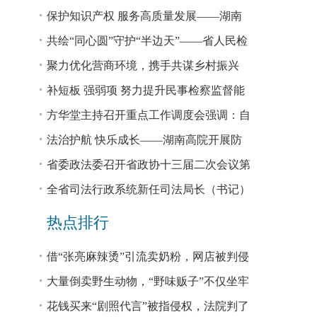
回税款损失48.2亿元
保护知识产权 服务高质量发展——湖南
省公安厅公布打击侵犯知识产权犯罪10起
共绘“同心圆”守护“半边天”——省人民检
典型案例
察院、省妇联共同主办检察开放日活动
聚力优化营商环境，携手共谋乡村振兴
—— 省法院驻大坪村工作队、村“两委”干
补短板 强弱项 努力提升民事检察监督能
部赴企参观学习调研
力
方华堂主持召开重点工作调度会强调：自
我加压 砥砺奋进 推动工作更有成效 更加
法治护航 快乐成长——湖南高院开展防
出彩
欺凌、防性侵公益普法宣讲
省委政法委召开省政协十三届二次会议第
0327号提案办理座谈会
全省司法行政系统新任司法局长（书记）
培训班开班 方华堂作专题辅导
热点排行
借“张亮麻辣烫”引流卖奶粉，网店被判侵
权！
大量倒卖野生动物，“野味贩子”不仅坐牢
还得赔钱
花钱买来“剧照代言”被指侵权，法院判了