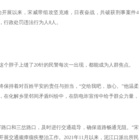
动开展以来，宋威带组攻坚克难，日夜奋战，共破获刑事案件4
，行政处罚违法行为人8人。
这个脖子上缝了20针的民警每次一出现，都能成为人群焦点。
终保持着对百姓平安的责任与担当，“交给我吧，放心。”他温柔
，在化解乡里邻间矛盾纠纷中，在防电诈宣传中给予群众力量，
字路口和三岔路口，及时进行交通疏导，确保道路畅通无阻。”宋
展交通顽瘴痼疾整治工作。2021年11月以来，泥江口派出所民