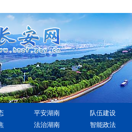
态
平安湖南
队伍建设
焦
法治湖南
智能政法