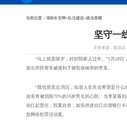
当前位置：
湖南长安网
>
队伍建设
>政法英模
坚守一
文章来源：郭莎莎 作者： 
“马上就是除夕，好好陪家人过年。”1月28
派出所民警宋威接到了被取保候审的李某。
“我也曾意志消沉，知道人生失去希望是什么感
这名胃被切除70%的19岁男生的心防。当李某看
动扛起责任，投案自首，如实供述自己出借银行卡获
息网络犯罪活动案。