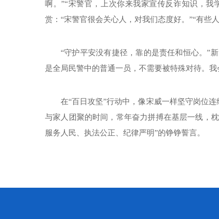
啊。”“宋警官，上次你来我家宣传反诈知识，我
赏：“宋警官很会关心人，对我们态度好。”“有些
“守护平安没有捷径，靠的是责任和恒心。”
是全局民警中的普通一员，不需要被特殊对待。我
在“百日攻坚”行动中，像宋威一样坚守岗位
与家人团聚的时间，常年奋力拼搏在基层一线，枕
服务人民、执法公正、纪律严明”的铮铮誓言。