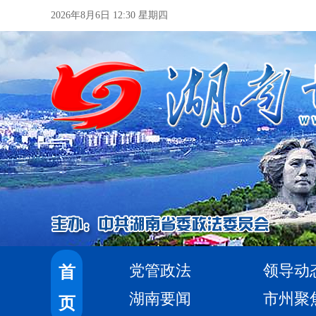
2026年8月6日 12:30 星期四
党管政法
领导动
首
湖南要闻
市州聚
页