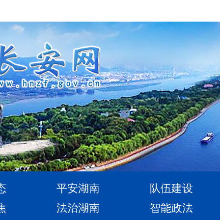
态
平安湖南
队伍建设
焦
法治湖南
智能政法