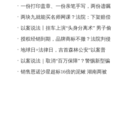
一份打印盖章、一份亲笔手写，两份遗嘱
谁说了算？
两块九就能买名师网课？法院：下架赔偿
以案说法丨挂车上演“头身分离术” 男子偷
逃高速通行费获刑
授权经销到期，品牌商标不撤？法院判侵
权！
地球日+法律日，吉首森林公安“以案普
法”
以案说法｜取消“百万保障”？警惕新型骗
局！
销售恩诺沙星超标16倍的泥鳅 湖南两被
告人因销售不符合安全标准的食品领刑