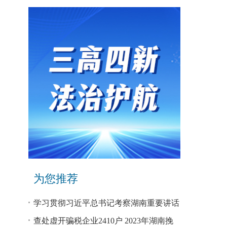
为您推荐
学习贯彻习近平总书记考察湖南重要讲话
和指示精神专题研讨班开班
查处虚开骗税企业2410户 2023年湖南挽