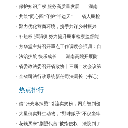
回税款损失48.2亿元
保护知识产权 服务高质量发展——湖南
省公安厅公布打击侵犯知识产权犯罪10起
共绘“同心圆”守护“半边天”——省人民检
典型案例
察院、省妇联共同主办检察开放日活动
聚力优化营商环境，携手共谋乡村振兴
—— 省法院驻大坪村工作队、村“两委”干
补短板 强弱项 努力提升民事检察监督能
部赴企参观学习调研
力
方华堂主持召开重点工作调度会强调：自
我加压 砥砺奋进 推动工作更有成效 更加
法治护航 快乐成长——湖南高院开展防
出彩
欺凌、防性侵公益普法宣讲
省委政法委召开省政协十三届二次会议第
0327号提案办理座谈会
全省司法行政系统新任司法局长（书记）
培训班开班 方华堂作专题辅导
热点排行
借“张亮麻辣烫”引流卖奶粉，网店被判侵
权！
大量倒卖野生动物，“野味贩子”不仅坐牢
还得赔钱
花钱买来“剧照代言”被指侵权，法院判了