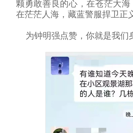
颗勇敢善良的心，在苍茫大海
在茫茫人海，藏蓝警服捍卫正
为钟明强点赞，你就是我们