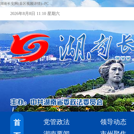
湖南长安网(县区视频详情)--PC
2026年8月8日 11:10 星期六
党管政法
领导动态
首
湖南要闻
市州聚焦