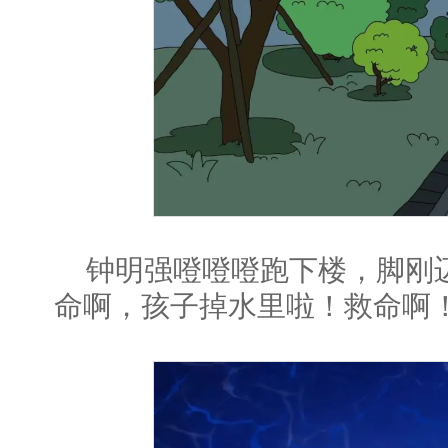
钟明强噔噔噔跑下楼，脚刚
命啊，孩子掉水里啦！救命啊！