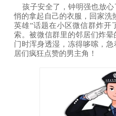
孩子安全了，钟明强也放心
悄的拿起自己的衣服，回家洗
英雄”话题在小区微信群炸开
索。被微信群里的邻居们炸晕
门时浑身透湿，冻得哆嗦，急
居们疯狂点赞的男主角！