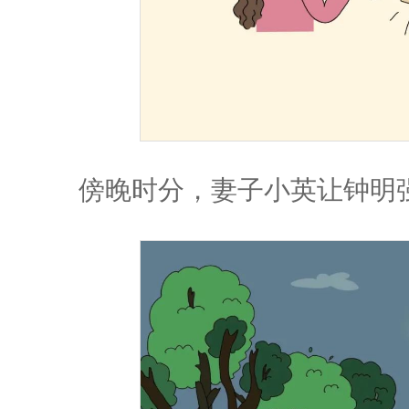
傍晚时分，妻子小英让钟明