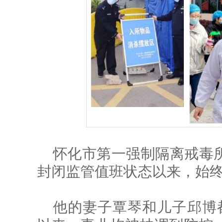
怀化市第一强制隔离戒毒所
封闭监管值班状态以来，始
他的妻子覃琴和儿子邱博