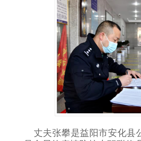
丈夫张攀是益阳市安化县