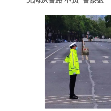
无悔从警路 不负“警察蓝”