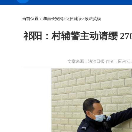
当前位置：
湖南长安网
>
队伍建设
>政法英模
祁阳：村辅警主动请缨 2
文章来源：法治日报 作者：阮占江、肖玉生、