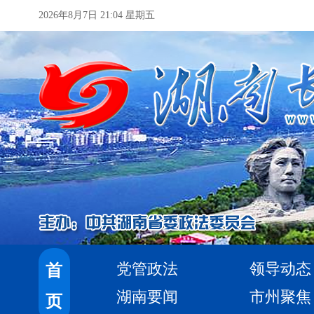
2026年8月7日 21:04 星期五
党管政法
领导动态
首
湖南要闻
市州聚焦
页