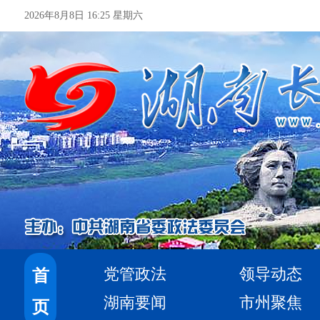
2026年8月8日 16:25 星期六
党管政法
领导动态
首
湖南要闻
市州聚焦
页