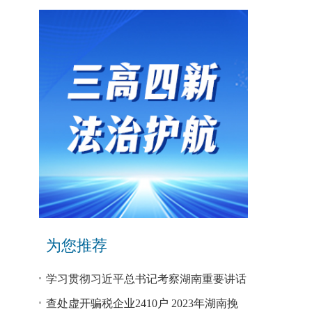
为您推荐
学习贯彻习近平总书记考察湖南重要讲话
和指示精神专题研讨班开班
查处虚开骗税企业2410户 2023年湖南挽