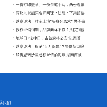
一份打印盖章、一份亲笔手写，两份遗嘱
谁说了算？
两块九就能买名师网课？法院：下架赔偿
以案说法丨挂车上演“头身分离术” 男子偷
逃高速通行费获刑
授权经销到期，品牌商标不撤？法院判侵
权！
地球日+法律日，吉首森林公安“以案普
法”
以案说法｜取消“百万保障”？警惕新型骗
局！
销售恩诺沙星超标16倍的泥鳅 湖南两被
告人因销售不符合安全标准的食品领刑
系我们