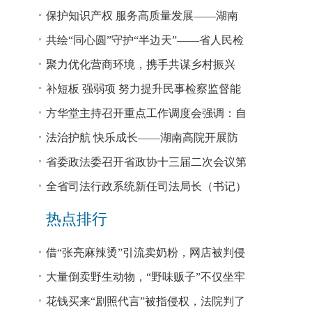
回税款损失48.2亿元
保护知识产权 服务高质量发展——湖南
省公安厅公布打击侵犯知识产权犯罪10起
共绘“同心圆”守护“半边天”——省人民检
典型案例
察院、省妇联共同主办检察开放日活动
聚力优化营商环境，携手共谋乡村振兴
—— 省法院驻大坪村工作队、村“两委”干
补短板 强弱项 努力提升民事检察监督能
部赴企参观学习调研
力
方华堂主持召开重点工作调度会强调：自
我加压 砥砺奋进 推动工作更有成效 更加
法治护航 快乐成长——湖南高院开展防
出彩
欺凌、防性侵公益普法宣讲
省委政法委召开省政协十三届二次会议第
0327号提案办理座谈会
全省司法行政系统新任司法局长（书记）
培训班开班 方华堂作专题辅导
热点排行
借“张亮麻辣烫”引流卖奶粉，网店被判侵
权！
大量倒卖野生动物，“野味贩子”不仅坐牢
还得赔钱
花钱买来“剧照代言”被指侵权，法院判了