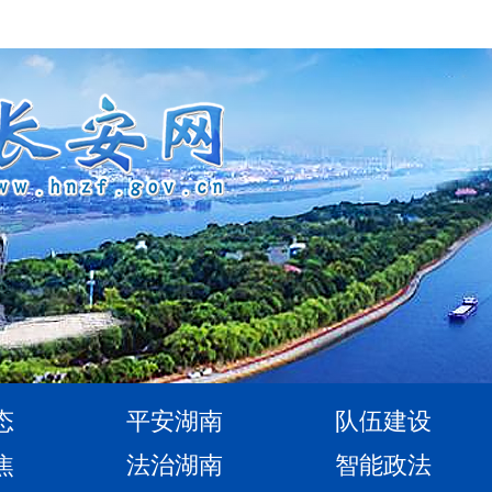
态
平安湖南
队伍建设
焦
法治湖南
智能政法