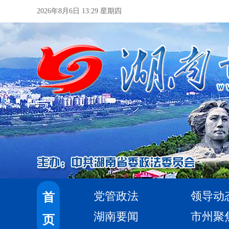
2026年8月6日 13:29 星期四
党管政法
领导动
首
湖南要闻
市州聚
页