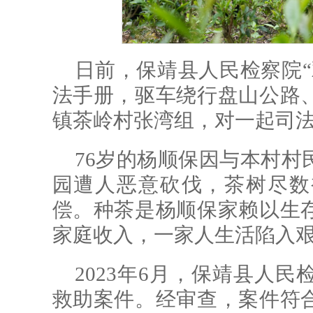
日前，保靖县人民检察院“
法手册，驱车绕行盘山公路
镇茶岭村张湾组，对一起司
76岁的杨顺保因与本村村
园遭人恶意砍伐，茶树尽数
偿。种茶是杨顺保家赖以生
家庭收入，一家人生活陷入
2023年6月，保靖县人
救助案件。经审查，案件符