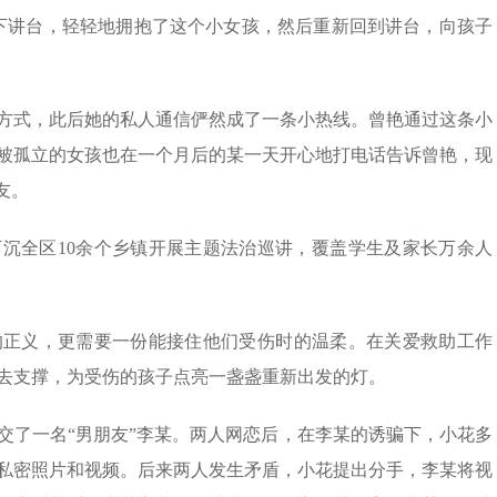
下讲台，轻轻地拥抱了这个小女孩，然后重新回到讲台，向孩子
方式，此后她的私人通信俨然成了一条小热线。曾艳通过这条小
被孤立的女孩也在一个月后的某一天开心地打电话告诉曾艳，现
友。
下沉全区10余个乡镇开展主题法治巡讲，覆盖学生及家长万余人
的正义，更需要一份能接住他们受伤时的温柔。在关爱救助工作
去支撑，为受伤的孩子点亮一盏盏重新出发的灯。
结交了一名“男朋友”李某。两人网恋后，在李某的诱骗下，小花多
私密照片和视频。后来两人发生矛盾，小花提出分手，李某将视