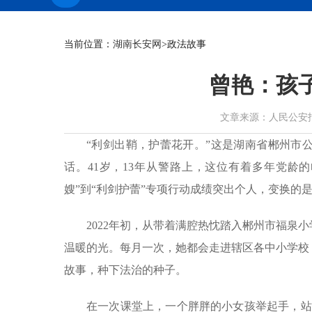
当前位置：
湖南长安网
>政法故事
曾艳：孩
文章来源：人民公安报 作者：
“利剑出鞘，护蕾花开。”这是湖南省郴州市
话。41岁，13年从警路上，这位有着多年党龄
嫂”到“利剑护蕾”专项行动成绩突出个人，变换的
2022年初，从带着满腔热忱踏入郴州市福泉
温暖的光。每月一次，她都会走进辖区各中小学校
故事，种下法治的种子。
在一次课堂上，一个胖胖的小女孩举起手，站