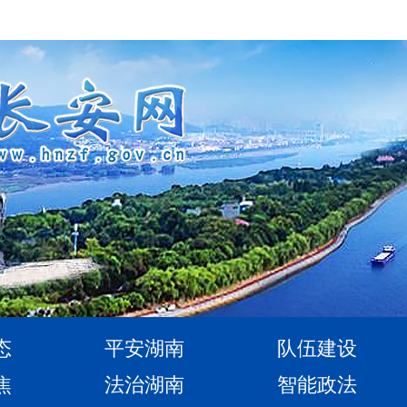
态
平安湖南
队伍建设
焦
法治湖南
智能政法