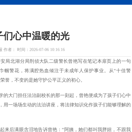
子们心中温暖的光
 时间：2026-07-06 10:16:16
公安局北湖分局刑侦大队二级警长曾艳写在笔记本扉页上的一句
的巾帼警花，将满腔热血倾注于未成年人保护事业。从“十佳警
是荣誉，不变的是她守护公平正义的初心。
小学的大门担任法治副校长的那一刻起，曾艳便成为了孩子们心中
，用一场场生动的法治讲座，将法律知识化作孩子们能够理解的
起来后满眼含泪地告诉曾艳：“阿姨，她们都叫我胖妞，不跟我