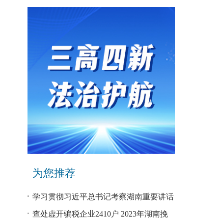
为您推荐
学习贯彻习近平总书记考察湖南重要讲话
和指示精神专题研讨班开班
查处虚开骗税企业2410户 2023年湖南挽