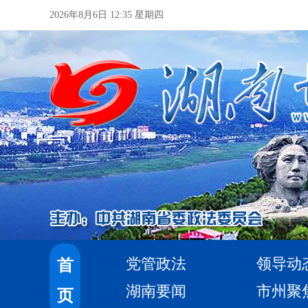
2026年8月6日 12:35 星期四
党管政法
领导动
首
湖南要闻
市州聚
页