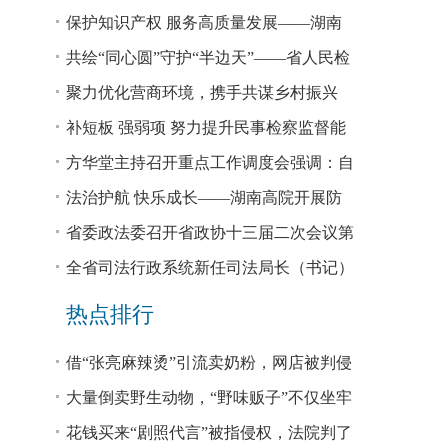
回税款损失48.2亿元
保护知识产权 服务高质量发展——湖南
省公安厅公布打击侵犯知识产权犯罪10起
共绘“同心圆”守护“半边天”——省人民检
典型案例
察院、省妇联共同主办检察开放日活动
聚力优化营商环境，携手共谋乡村振兴
—— 省法院驻大坪村工作队、村“两委”干
补短板 强弱项 努力提升民事检察监督能
部赴企参观学习调研
力
方华堂主持召开重点工作调度会强调：自
我加压 砥砺奋进 推动工作更有成效 更加
法治护航 快乐成长——湖南高院开展防
出彩
欺凌、防性侵公益普法宣讲
省委政法委召开省政协十三届二次会议第
0327号提案办理座谈会
全省司法行政系统新任司法局长（书记）
培训班开班 方华堂作专题辅导
热点排行
借“张亮麻辣烫”引流卖奶粉，网店被判侵
权！
大量倒卖野生动物，“野味贩子”不仅坐牢
还得赔钱
花钱买来“剧照代言”被指侵权，法院判了