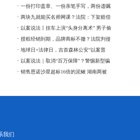
一份打印盖章、一份亲笔手写，两份遗嘱
谁说了算？
两块九就能买名师网课？法院：下架赔偿
以案说法丨挂车上演“头身分离术” 男子偷
逃高速通行费获刑
授权经销到期，品牌商标不撤？法院判侵
权！
地球日+法律日，吉首森林公安“以案普
法”
以案说法｜取消“百万保障”？警惕新型骗
局！
销售恩诺沙星超标16倍的泥鳅 湖南两被
告人因销售不符合安全标准的食品领刑
系我们