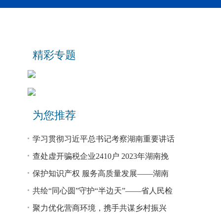
精彩专题
为您推荐
学习贯彻习近平总书记考察湖南重要讲话
和指示精神专题研讨班开班
查处虚开骗税企业2410户 2023年湖南挽
回税款损失48.2亿元
保护知识产权 服务高质量发展——湖南
省公安厅公布打击侵犯知识产权犯罪10起
共绘“同心圆”守护“半边天”——省人民检
典型案例
察院、省妇联共同主办检察开放日活动
聚力优化营商环境，携手共谋乡村振兴