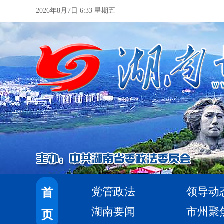
2026年8月7日 6:33 星期五
党管政法
领导动
首
湖南要闻
市州聚
页