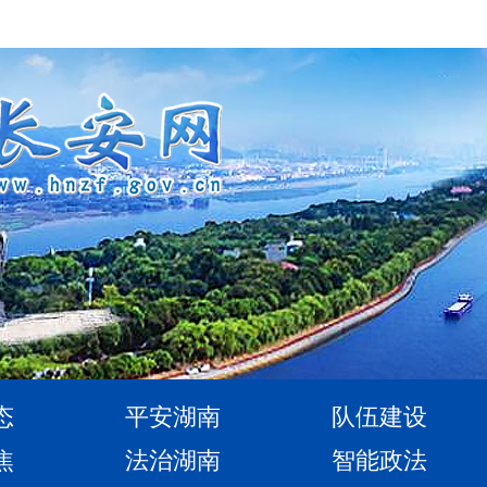
态
平安湖南
队伍建设
焦
法治湖南
智能政法