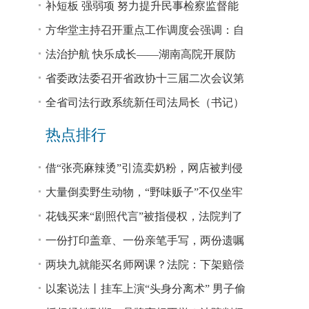
—— 省法院驻大坪村工作队、村“两委”干
补短板 强弱项 努力提升民事检察监督能
部赴企参观学习调研
力
方华堂主持召开重点工作调度会强调：自
我加压 砥砺奋进 推动工作更有成效 更加
法治护航 快乐成长——湖南高院开展防
出彩
欺凌、防性侵公益普法宣讲
省委政法委召开省政协十三届二次会议第
0327号提案办理座谈会
全省司法行政系统新任司法局长（书记）
培训班开班 方华堂作专题辅导
热点排行
借“张亮麻辣烫”引流卖奶粉，网店被判侵
权！
大量倒卖野生动物，“野味贩子”不仅坐牢
还得赔钱
花钱买来“剧照代言”被指侵权，法院判了
一份打印盖章、一份亲笔手写，两份遗嘱
谁说了算？
两块九就能买名师网课？法院：下架赔偿
以案说法丨挂车上演“头身分离术” 男子偷