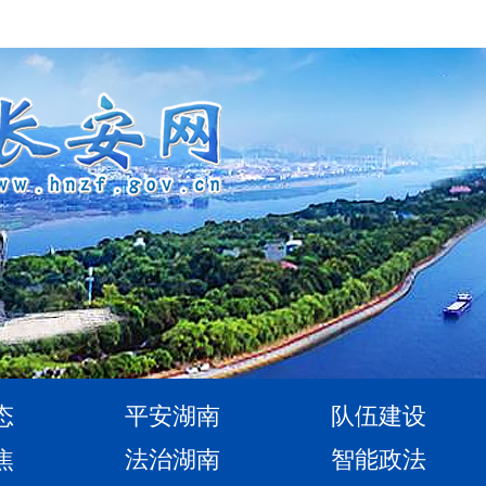
态
平安湖南
队伍建设
焦
法治湖南
智能政法