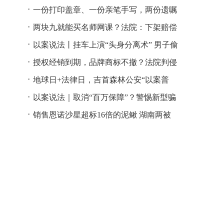
一份打印盖章、一份亲笔手写，两份遗嘱
谁说了算？
两块九就能买名师网课？法院：下架赔偿
以案说法丨挂车上演“头身分离术” 男子偷
逃高速通行费获刑
授权经销到期，品牌商标不撤？法院判侵
权！
地球日+法律日，吉首森林公安“以案普
法”
以案说法｜取消“百万保障”？警惕新型骗
局！
销售恩诺沙星超标16倍的泥鳅 湖南两被
告人因销售不符合安全标准的食品领刑