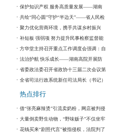
回税款损失48.2亿元
保护知识产权 服务高质量发展——湖南
省公安厅公布打击侵犯知识产权犯罪10起
共绘“同心圆”守护“半边天”——省人民检
典型案例
察院、省妇联共同主办检察开放日活动
聚力优化营商环境，携手共谋乡村振兴
—— 省法院驻大坪村工作队、村“两委”干
补短板 强弱项 努力提升民事检察监督能
部赴企参观学习调研
力
方华堂主持召开重点工作调度会强调：自
我加压 砥砺奋进 推动工作更有成效 更加
法治护航 快乐成长——湖南高院开展防
出彩
欺凌、防性侵公益普法宣讲
省委政法委召开省政协十三届二次会议第
0327号提案办理座谈会
全省司法行政系统新任司法局长（书记）
培训班开班 方华堂作专题辅导
热点排行
借“张亮麻辣烫”引流卖奶粉，网店被判侵
权！
大量倒卖野生动物，“野味贩子”不仅坐牢
还得赔钱
花钱买来“剧照代言”被指侵权，法院判了