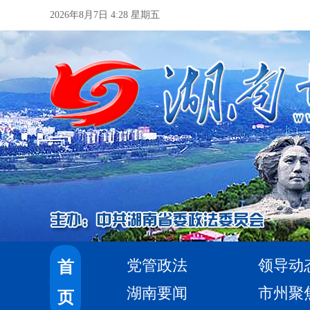
2026年8月7日 4:28 星期五
党管政法
领导动
首
湖南要闻
市州聚
页