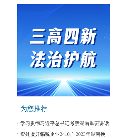
为您推荐
学习贯彻习近平总书记考察湖南重要讲话
和指示精神专题研讨班开班
查处虚开骗税企业2410户 2023年湖南挽