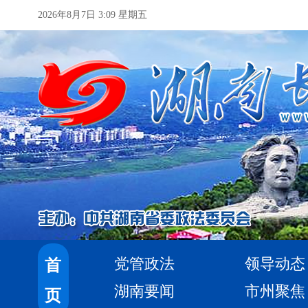
2026年8月7日 3:09 星期五
党管政法
领导动态
首
湖南要闻
市州聚焦
页