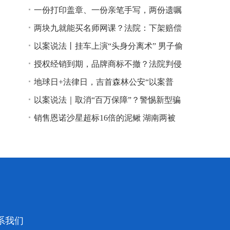
一份打印盖章、一份亲笔手写，两份遗嘱
谁说了算？
两块九就能买名师网课？法院：下架赔偿
以案说法丨挂车上演“头身分离术” 男子偷
逃高速通行费获刑
授权经销到期，品牌商标不撤？法院判侵
权！
地球日+法律日，吉首森林公安“以案普
法”
以案说法｜取消“百万保障”？警惕新型骗
局！
销售恩诺沙星超标16倍的泥鳅 湖南两被
告人因销售不符合安全标准的食品领刑
系我们