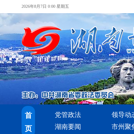
2026年8月7日 0:00 星期五
党管政法
领导动
首
湖南要闻
市州聚
页