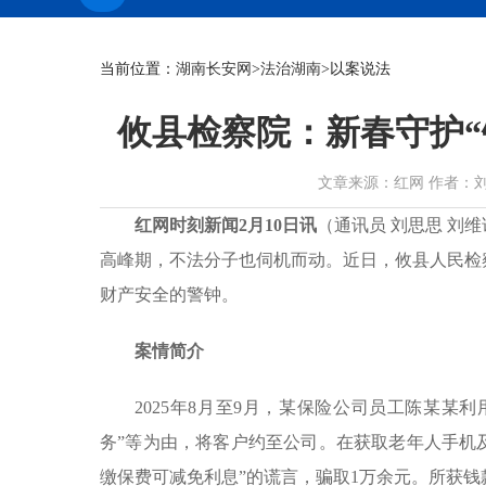
当前位置：
湖南长安网
>
法治湖南
>以案说法
攸县检察院：新春守护“
文章来源：红网 作者：刘思思 刘
红网时刻新闻2月10日讯
（通讯员 刘思思 刘
高峰期，不法分子也伺机而动。近日，攸县人民检
财产安全的警钟。
案情简介
2025年8月至9月，某保险公司员工陈某某
务”等为由，将客户约至公司。在获取老年人手机
缴保费可减免利息”的谎言，骗取1万余元。所获