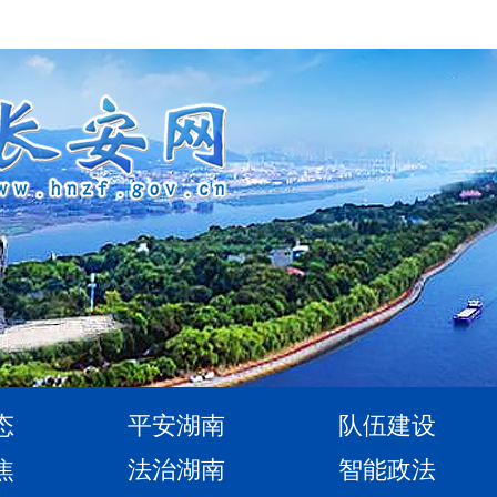
态
平安湖南
队伍建设
焦
法治湖南
智能政法