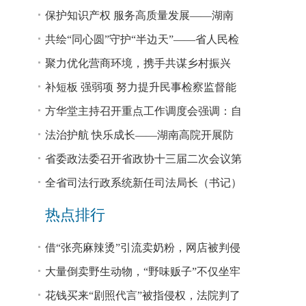
回税款损失48.2亿元
保护知识产权 服务高质量发展——湖南
省公安厅公布打击侵犯知识产权犯罪10起
共绘“同心圆”守护“半边天”——省人民检
典型案例
察院、省妇联共同主办检察开放日活动
聚力优化营商环境，携手共谋乡村振兴
—— 省法院驻大坪村工作队、村“两委”干
补短板 强弱项 努力提升民事检察监督能
部赴企参观学习调研
力
方华堂主持召开重点工作调度会强调：自
我加压 砥砺奋进 推动工作更有成效 更加
法治护航 快乐成长——湖南高院开展防
出彩
欺凌、防性侵公益普法宣讲
省委政法委召开省政协十三届二次会议第
0327号提案办理座谈会
全省司法行政系统新任司法局长（书记）
培训班开班 方华堂作专题辅导
热点排行
借“张亮麻辣烫”引流卖奶粉，网店被判侵
权！
大量倒卖野生动物，“野味贩子”不仅坐牢
还得赔钱
花钱买来“剧照代言”被指侵权，法院判了