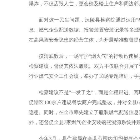
爆炸，不仅店毁人亡，更会殃及楼上住户和周边邻
面对这一民生问题，沅陵县检察院通过运用“
息、燃气企业配送数据、报警装置安装记录等多源数
在高风险安全隐患的经营主体，为开展精准监督提
摸清底数后，一场守护“烟火气”的行动迅速展开
检察建议，督促其依法履职。双方不仅联合开展了
行业燃气安全工作会议，举办了18场专题培训，
检察建议不是“一发了之”，而是全程跟进、闭
促辖区100余户违规餐饮商户完成整改，并对全县
隐患。同时，在全市率先建立了瓶装燃气配送信息
外，还督促全县7家燃气企业安装钢瓶溯源系统并
今年3月，县住建局在全县范围内组织燃气企业