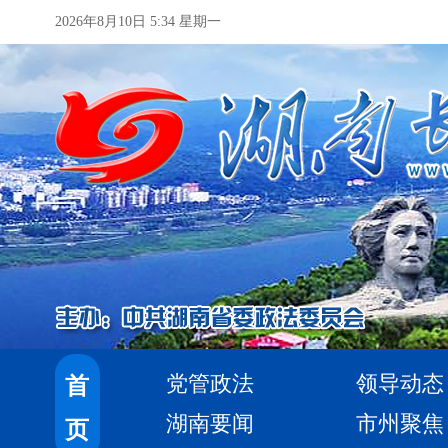
2026年8月10日 5:34 星期一
党管政法
领导动态
首
湖南要闻
市州聚焦
页