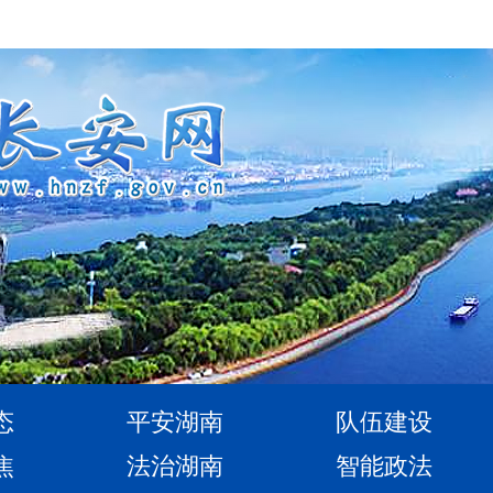
态
平安湖南
队伍建设
焦
法治湖南
智能政法