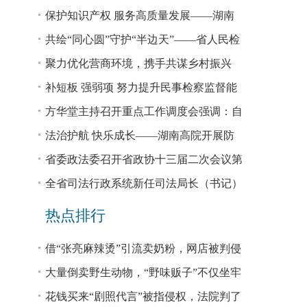
回税款损失48.2亿元
保护知识产权 服务高质量发展——湖南
省公安厅公布打击侵犯知识产权犯罪10起
共绘“同心圆”守护“半边天”——省人民检
典型案例
察院、省妇联共同主办检察开放日活动
聚力优化营商环境，携手共谋乡村振兴
—— 省法院驻大坪村工作队、村“两委”干
补短板 强弱项 努力提升民事检察监督能
部赴企参观学习调研
力
方华堂主持召开重点工作调度会强调：自
我加压 砥砺奋进 推动工作更有成效 更加
法治护航 快乐成长——湖南高院开展防
出彩
欺凌、防性侵公益普法宣讲
省委政法委召开省政协十三届二次会议第
0327号提案办理座谈会
全省司法行政系统新任司法局长（书记）
培训班开班 方华堂作专题辅导
热点排行
借“张亮麻辣烫”引流卖奶粉，网店被判侵
权！
大量倒卖野生动物，“野味贩子”不仅坐牢
还得赔钱
花钱买来“剧照代言”被指侵权，法院判了