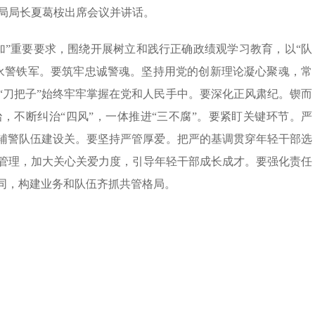
局局长夏葛桉出席会议并讲话。
加”重要要求，围绕开展树立和践行正确政绩观学习教育，以“队
永警铁军。要筑牢忠诚警魂。坚持用党的创新理论凝心聚魂，常
“刀把子”始终牢牢掌握在党和人民手中。要深化正风肃纪。锲而
，不断纠治“四风”，一体推进“三不腐”。要紧盯关键环节。严
管辅警队伍建设关。要坚持严管厚爱。把严的基调贯穿年轻干部选
管理，加大关心关爱力度，引导年轻干部成长成才。要强化责任
协同，构建业务和队伍齐抓共管格局。