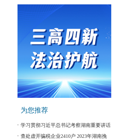
为您推荐
学习贯彻习近平总书记考察湖南重要讲话
和指示精神专题研讨班开班
查处虚开骗税企业2410户 2023年湖南挽