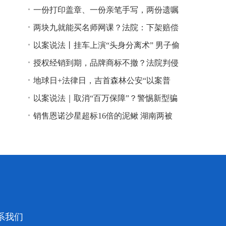
一份打印盖章、一份亲笔手写，两份遗嘱
谁说了算？
两块九就能买名师网课？法院：下架赔偿
以案说法丨挂车上演“头身分离术” 男子偷
逃高速通行费获刑
授权经销到期，品牌商标不撤？法院判侵
权！
地球日+法律日，吉首森林公安“以案普
法”
以案说法｜取消“百万保障”？警惕新型骗
局！
销售恩诺沙星超标16倍的泥鳅 湖南两被
告人因销售不符合安全标准的食品领刑
系我们