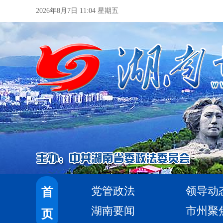
2026年8月7日 11:04 星期五
党管政法
领导动
首
湖南要闻
市州聚
页