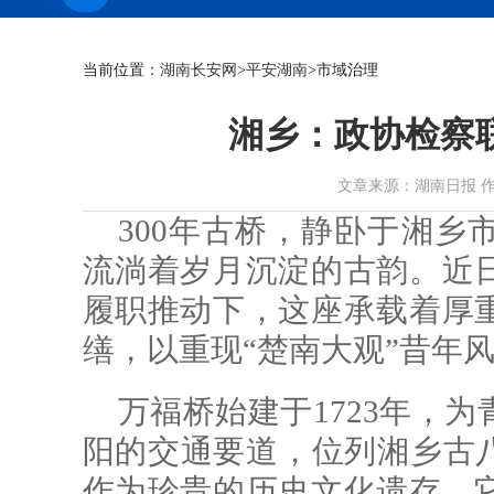
当前位置：
湖南长安网
>
平安湖南
>市域治理
湘乡：政协检察联动
文章来源：湖南日报 作者： 时
300年古桥，静卧于湘乡
流淌着岁月沉淀的古韵。近
履职推动下，这座承载着厚
缮，以重现“楚南大观”昔年
万福桥始建于1723年，
阳的交通要道，位列湘乡古八
作为珍贵的历史文化遗存，