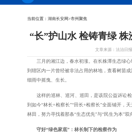
当前位置：
湖南长安网
>市州聚焦
“长”护山水 检铸青绿 
文章来源：法治日报 作者：
三月的湘江边，春水初涨。在长株潭生态绿心
到辖区内一片曾经被非法占用的林地，查看树苗成
细雨中摇曳、生长。
这样的巡林、巡河、巡田，是该院公益诉讼检察
到如今“林长+检察长”“田长+检察长”全面铺开，
林田，努力寻找着那条“生态优先”与“民生为本”
守好“绿色家底”：林长制下的检察作为