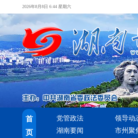
2026年8月8日 6:44 星期六
党管政法
领导动
首
湖南要闻
市州聚
页