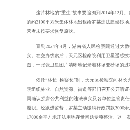
这片林地的“重生”故事要追溯到2014年1
的约2100平方米集体林地出租给罗某违法建设砂
营者未按要求恢复原状。
直到2024年4月，湖南省人民检察院通过
实。在交办线索后，天元区检察院利用卫星遥感技
图，一张张卫星图片清晰地记录着林场变砂场的过
依托“林长+检察长”制，天元区检察院向林
院组织林业、自然资源、街道等部门召开公开听证
同确认损害公共利益的违法事实及各单位监管责任。
履职。经跟进监督，罗某主动缴纳行政罚款3000
17000余平方米违法用地存量问题专项整治。这