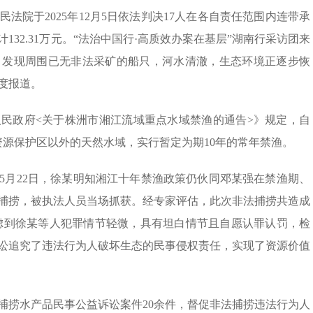
院于2025年12月5日依法判决17人在各自责任范围内连带承
32.31万元。“法治中国行·高质效办案在基层”湖南行采访团来
，发现周围已无非法采矿的船只，河水清澈，生态环境正逐步恢
度报道。
民政府<关于株洲市湘江流域重点水域禁渔的通告>》规定，自
质资源保护区以外的天然水域，实行暂定为期10年的常年禁渔。
年5月22日，徐某明知湘江十年禁渔政策仍伙同邓某强在禁渔期、
捕捞，被执法人员当场抓获。经专家评估，此次非法捕捞共造成
考虑到徐某等人犯罪情节轻微，具有坦白情节且自愿认罪认罚，检
讼追究了违法行为人破坏生态的民事侵权责任，实现了资源价值
法捕捞水产品民事公益诉讼案件20余件，督促非法捕捞违法行为人