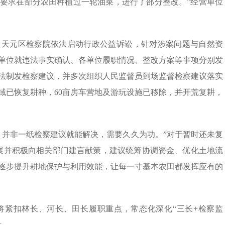
门要求在部分农田种植过一轮油菜，进行了部分整改。”经营单位
，天元区检察院依法启动行政公益诉讼，针对涉案问题与自然资
单位就违法事实确认、各单位履职情况、整改方案等事项分别发
关依法制发检察建议，并多次组织人民监督员到场监督检察建议落实
区域已恢复耕种，60亩房车营地及游玩设施已移除，并开荒复耕，
，并非一纸检察建议就能解决，需要久久为功。”对于暂时还未复
进展并积极向相关部门建言献策，建议统筹协调资金、优化土地流
逐步提升耕地保护与利用效能，让每一寸基本农田都发挥应有的
将紧扣林长、河长、田长履职重点，常态化深化“三长+检察监
量。