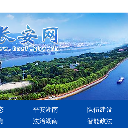
态
平安湖南
队伍建设
焦
法治湖南
智能政法