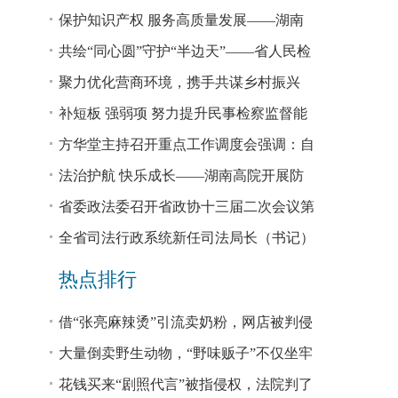
回税款损失48.2亿元
保护知识产权 服务高质量发展——湖南
省公安厅公布打击侵犯知识产权犯罪10起
共绘“同心圆”守护“半边天”——省人民检
典型案例
察院、省妇联共同主办检察开放日活动
聚力优化营商环境，携手共谋乡村振兴
—— 省法院驻大坪村工作队、村“两委”干
补短板 强弱项 努力提升民事检察监督能
部赴企参观学习调研
力
方华堂主持召开重点工作调度会强调：自
我加压 砥砺奋进 推动工作更有成效 更加
法治护航 快乐成长——湖南高院开展防
出彩
欺凌、防性侵公益普法宣讲
省委政法委召开省政协十三届二次会议第
0327号提案办理座谈会
全省司法行政系统新任司法局长（书记）
培训班开班 方华堂作专题辅导
热点排行
借“张亮麻辣烫”引流卖奶粉，网店被判侵
权！
大量倒卖野生动物，“野味贩子”不仅坐牢
还得赔钱
花钱买来“剧照代言”被指侵权，法院判了