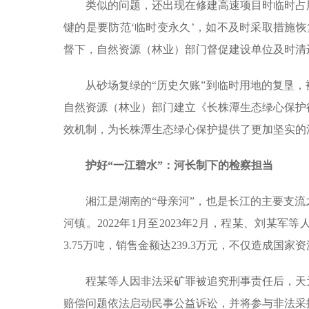
类似的问题，还出现在修建高速项目时临时占
键的是要防范‘临时变永久’，如不及时采取措施
督下，自然资源（林业）部门督促建设单位及时清
从砂场复绿的“历史欠账”到临时用地的复垦，
自然资源（林业）部门建立《长株潭生态绿心保护
效机制，为长株潭生态绿心保护提供了更加坚实的
护好“一江碧水”：河长制下的检察担当
湘江是湖南的“母亲河”，也是长江的主要支
河镇。2022年1月至2023年2月，程某、刘某
3.75万吨，销售金额达239.3万元，不仅造成国
程某等人因非法采矿罪被追究刑事责任后，天
赔偿问题依法启动民事公益诉讼，并将参与非法采