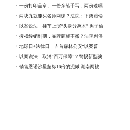
一份打印盖章、一份亲笔手写，两份遗嘱
谁说了算？
两块九就能买名师网课？法院：下架赔偿
以案说法丨挂车上演“头身分离术” 男子偷
逃高速通行费获刑
授权经销到期，品牌商标不撤？法院判侵
权！
地球日+法律日，吉首森林公安“以案普
法”
以案说法｜取消“百万保障”？警惕新型骗
局！
销售恩诺沙星超标16倍的泥鳅 湖南两被
告人因销售不符合安全标准的食品领刑