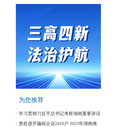
为您推荐
学习贯彻习近平总书记考察湖南重要讲话
和指示精神专题研讨班开班
查处虚开骗税企业2410户 2023年湖南挽