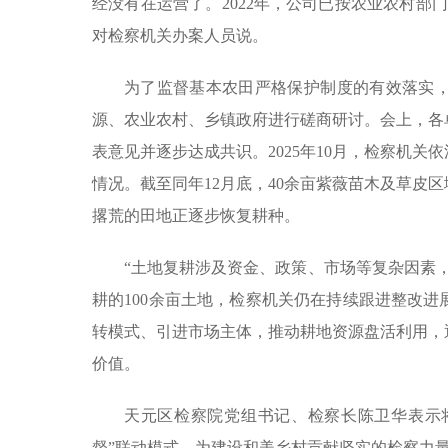
经没有在运营了。2022年，公司已按农业农村部
对检察机关办案人员说。
为了监督基本农田严格保护制度的有效落实
源、农业农村、乡镇政府进行磋商研讨。会上，各
表意见并逐步达成共识。2025年10月，检察机
情况。截至同年12月底，40余亩紫薇苗木及草皮
撂荒的田地正逐步恢复耕种。
“土地复耕涉及资金、政策、市场等复杂因素
耕的100余亩土地，检察机关仍在持续跟进整改
转模式、引进市场主体，推动耕地资源盘活利用，
价值。
天元区检察院党组书记、检察长陈卫华表示
督”联动模式，为建设和美乡村贡献坚实的检察力