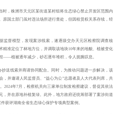
2月。当时，株洲市天元区某街道某村组将生态绿心禁止开发区范围内
场。原国土部门虽对违法场所进行查处，但因租赁权关系存续，经
大数据监督模型，发现案涉线索，遂逐级交办天元区检察院调查核
术精准定位了林地方位，并调取该地块10年来的地貌、植被变化
程——植被逐年减少，砂石逐年堆积，令人扼腕叹息。
长办抄送线索并商请协同配合。同时，为推动问题进一步解决，该
会，并邀请人民监督员、“益心为公”志愿者及人大代表列席，共
2024年7月，检察机关向三家单位制发检察建议，督促其依法
余元，并在原地补植复绿。此外，地方政府还统筹部署了案涉街道
一案件获评湖南全省生态绿心保护专项典型案例。