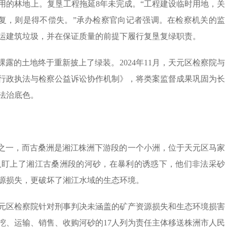
用的林地上。复垦工程拖延8年未完成。“工程建设临时用地，关
恢复，则是得不偿失。”承办检察官向记者强调。在检察机关的监
运建筑垃圾，并在保证质量的前提下履行复垦复绿职责。
裸露的土地终于重新披上了绿装。2024年11月，天元区检察院与
行政执法与检察公益诉讼协作机制》，将类案监督成果巩固为长
法治底色。
流之一，而古桑洲是湘江株洲下游段的一个小洲，位于天元区马家
军等人盯上了湘江古桑洲段的河砂，在暴利的诱惑下，他们非法采砂
家资源损失，更破坏了湘江水域的生态环境。
元区检察院针对刑事判决未涵盖的矿产资源损失和生态环境损害
挖、运输、销售、收购河砂的17人列为责任主体移送株洲市人民