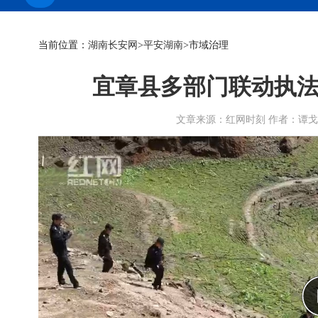
当前位置：
湖南长安网
>
平安湖南
>市域治理
宜章县多部门联动执法
文章来源：红网时刻 作者：谭戈 刘继田 