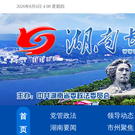
2026年8月6日 4:08 星期四
党管政法
领导动态
首
湖南要闻
市州聚焦
页