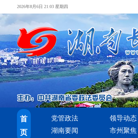
2026年8月6日 21:03 星期四
党管政法
领导动态
首
湖南要闻
市州聚焦
页