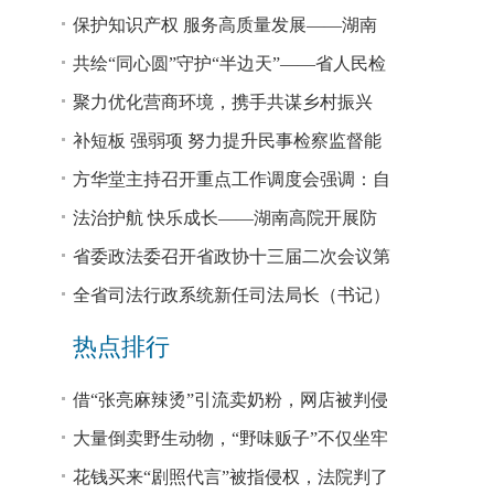
回税款损失48.2亿元
保护知识产权 服务高质量发展——湖南
省公安厅公布打击侵犯知识产权犯罪10起
共绘“同心圆”守护“半边天”——省人民检
典型案例
察院、省妇联共同主办检察开放日活动
聚力优化营商环境，携手共谋乡村振兴
—— 省法院驻大坪村工作队、村“两委”干
补短板 强弱项 努力提升民事检察监督能
部赴企参观学习调研
力
方华堂主持召开重点工作调度会强调：自
我加压 砥砺奋进 推动工作更有成效 更加
法治护航 快乐成长——湖南高院开展防
出彩
欺凌、防性侵公益普法宣讲
省委政法委召开省政协十三届二次会议第
0327号提案办理座谈会
全省司法行政系统新任司法局长（书记）
培训班开班 方华堂作专题辅导
热点排行
借“张亮麻辣烫”引流卖奶粉，网店被判侵
权！
大量倒卖野生动物，“野味贩子”不仅坐牢
还得赔钱
花钱买来“剧照代言”被指侵权，法院判了