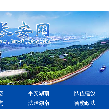
态
平安湖南
队伍建设
焦
法治湖南
智能政法