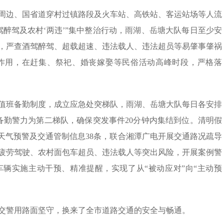
周边、国省道穿村过镇路段及火车站、高铁站、客运站场等人流
醉驾及农村‘两违’”集中整治行动，雨湖、岳塘大队每日至少安
力，严查酒驾醉驾、超载超速、违法载人、违法超员等易肇事肇祸
警作用，在赶集、祭祀、婚丧嫁娶等民俗活动高峰时段，严格落
警值班备勤制度，成立应急处突梯队，雨湖、岳塘大队每日各安排
备勤警力为第二梯队，确保突发事件20分钟内集结到位。清明假
天气预警及交通管制信息38条，联合湘潭广电开展交通路况疏导
疲劳驾驶、农村面包车超员、违法载人等突出风险，开展案例警
车辆实施主动干预、精准提醒，实现了从“被动应对”向“主动预
交警
用
路面坚守，换来了全市道路交通的安全与畅通。