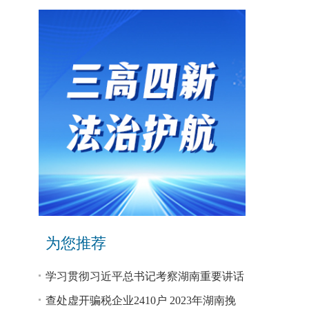
为您推荐
学习贯彻习近平总书记考察湖南重要讲话
和指示精神专题研讨班开班
查处虚开骗税企业2410户 2023年湖南挽