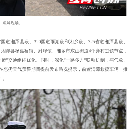
疏导现场。
7国道湘潭县段、320国道雨湖段和湘乡段、325省道湘潭县段、
、湘潭县杨嘉桥镇、射埠镇、湘乡市东山街道4个穿村过镇节点，
策”交通组织优化。同时，深化“一路多方”联动机制，与气象、
在恶劣天气预警期间提前发布路况提示，前置清障救援车辆，推
”。