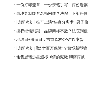
一份打印盖章、一份亲笔手写，两份遗嘱
谁说了算？
两块九就能买名师网课？法院：下架赔偿
以案说法丨挂车上演“头身分离术” 男子偷
逃高速通行费获刑
授权经销到期，品牌商标不撤？法院判侵
权！
地球日+法律日，吉首森林公安“以案普
法”
以案说法｜取消“百万保障”？警惕新型骗
局！
销售恩诺沙星超标16倍的泥鳅 湖南两被
告人因销售不符合安全标准的食品领刑