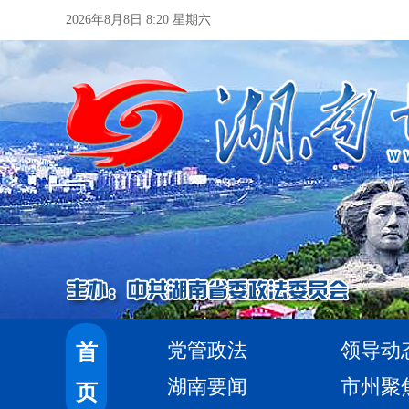
2026年8月8日 8:20 星期六
党管政法
领导动
首
湖南要闻
市州聚
页