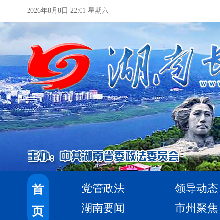
2026年8月8日 22:01 星期六
党管政法
领导动态
首
湖南要闻
市州聚焦
页