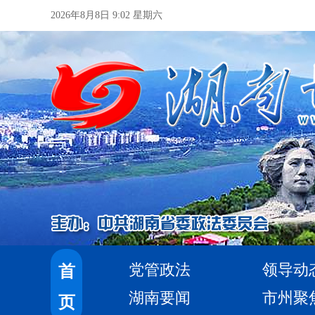
2026年8月8日 9:02 星期六
党管政法
领导动
首
湖南要闻
市州聚
页