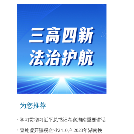
为您推荐
学习贯彻习近平总书记考察湖南重要讲话
和指示精神专题研讨班开班
查处虚开骗税企业2410户 2023年湖南挽