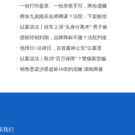
一份打印盖章、一份亲笔手写，两份遗嘱
谁说了算？
两块九就能买名师网课？法院：下架赔偿
以案说法丨挂车上演“头身分离术” 男子偷
逃高速通行费获刑
授权经销到期，品牌商标不撤？法院判侵
权！
地球日+法律日，吉首森林公安“以案普
法”
以案说法｜取消“百万保障”？警惕新型骗
局！
销售恩诺沙星超标16倍的泥鳅 湖南两被
告人因销售不符合安全标准的食品领刑
系我们