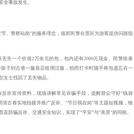
安全事故发生。
过节、警察站岗”的服务理念，值班民警在景区为游客提供问路指
巷丢失一个价值2万余元的包，包内还有2000元现金。民警徐泰
带孩子到古巷一服装店租用汉服，拍照打卡时随手将包遗忘在一
彭女士找回了丢失物品。
放反诈宣传资料，现场讲解常见诈骗手段，提醒群众守好“钱袋
明清古巷实地拍摄并推广反诈、“节日我在岗”等主题短视频，镜
及防骗反诈、交通安全知识，实现了“平安”与“美景”的同框。