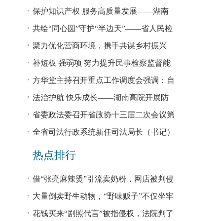
回税款损失48.2亿元
保护知识产权 服务高质量发展——湖南
省公安厅公布打击侵犯知识产权犯罪10起
共绘“同心圆”守护“半边天”——省人民检
典型案例
察院、省妇联共同主办检察开放日活动
聚力优化营商环境，携手共谋乡村振兴
—— 省法院驻大坪村工作队、村“两委”干
补短板 强弱项 努力提升民事检察监督能
部赴企参观学习调研
力
方华堂主持召开重点工作调度会强调：自
我加压 砥砺奋进 推动工作更有成效 更加
法治护航 快乐成长——湖南高院开展防
出彩
欺凌、防性侵公益普法宣讲
省委政法委召开省政协十三届二次会议第
0327号提案办理座谈会
全省司法行政系统新任司法局长（书记）
培训班开班 方华堂作专题辅导
热点排行
借“张亮麻辣烫”引流卖奶粉，网店被判侵
权！
大量倒卖野生动物，“野味贩子”不仅坐牢
还得赔钱
花钱买来“剧照代言”被指侵权，法院判了