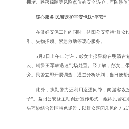
拥堵、跌落踩踏等风险点位的安全防护，严防涉旅
暖心服务 民警既护平安也送“平安”
在做好安保工作的同时，益阳公安坚持“群众
引、失物招领、紧急救助等暖心服务。
5月2日上午11时许，彭女士报警称在明清古
云、辅警王军康迅速到场处置。经了解，彭女士
旁。民警立即开展调查，通过分析研判，当日便帮
此外，执勤警力还利用巡逻间隙，向游客发
子”。益阳公安还主动创新宣传形式，组织民警在
头巧妙结合景区特色场景，以群众喜闻乐见的方式普