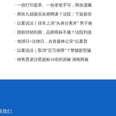
一份打印盖章、一份亲笔手写，两份遗嘱
谁说了算？
两块九就能买名师网课？法院：下架赔偿
以案说法丨挂车上演“头身分离术” 男子偷
逃高速通行费获刑
授权经销到期，品牌商标不撤？法院判侵
权！
地球日+法律日，吉首森林公安“以案普
法”
以案说法｜取消“百万保障”？警惕新型骗
局！
销售恩诺沙星超标16倍的泥鳅 湖南两被
告人因销售不符合安全标准的食品领刑
系我们