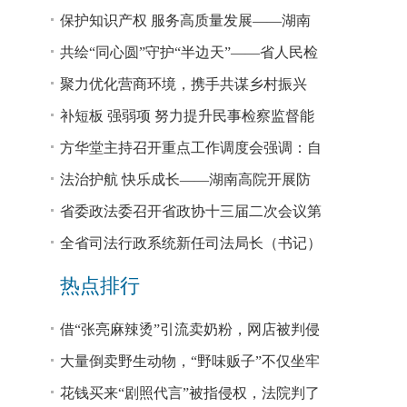
回税款损失48.2亿元
保护知识产权 服务高质量发展——湖南
省公安厅公布打击侵犯知识产权犯罪10起
共绘“同心圆”守护“半边天”——省人民检
典型案例
察院、省妇联共同主办检察开放日活动
聚力优化营商环境，携手共谋乡村振兴
—— 省法院驻大坪村工作队、村“两委”干
补短板 强弱项 努力提升民事检察监督能
部赴企参观学习调研
力
方华堂主持召开重点工作调度会强调：自
我加压 砥砺奋进 推动工作更有成效 更加
法治护航 快乐成长——湖南高院开展防
出彩
欺凌、防性侵公益普法宣讲
省委政法委召开省政协十三届二次会议第
0327号提案办理座谈会
全省司法行政系统新任司法局长（书记）
培训班开班 方华堂作专题辅导
热点排行
借“张亮麻辣烫”引流卖奶粉，网店被判侵
权！
大量倒卖野生动物，“野味贩子”不仅坐牢
还得赔钱
花钱买来“剧照代言”被指侵权，法院判了