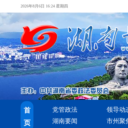
2026年8月6日 16:24 星期四
党管政法
领导动
首
湖南要闻
市州聚
页