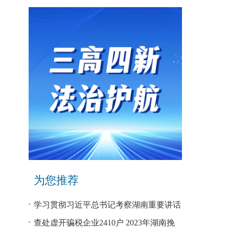
为您推荐
学习贯彻习近平总书记考察湖南重要讲话
和指示精神专题研讨班开班
查处虚开骗税企业2410户 2023年湖南挽