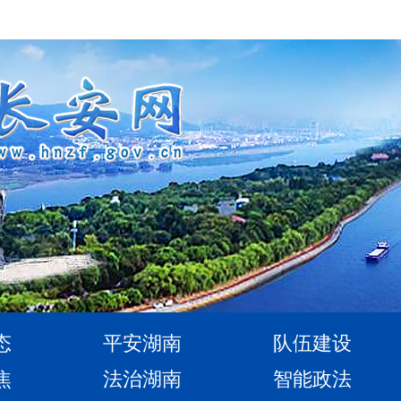
态
平安湖南
队伍建设
焦
法治湖南
智能政法