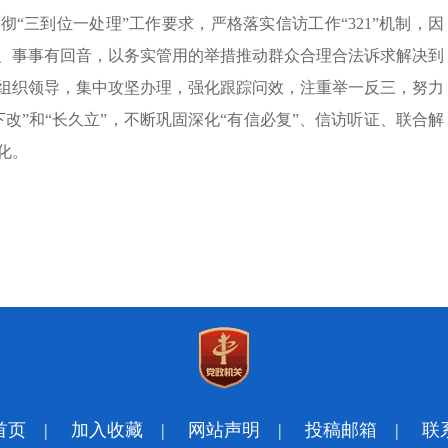
“三到位一处理”工作要求，严格落实信访工作“321”机制，因
、事事有回音，以务实管用的举措推动群众合理合法诉求解决到
组织领导，集中攻坚办理，强化跟踪问效，注重举一反三，努力
改”和“长久立”，不断巩固深化“有信必复”、信访听证、联合解
化。
首页
|
加入收藏
|
网站声明
|
投稿邮箱
|
联