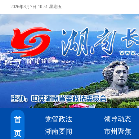
2026年8月7日 10:51 星期五
党管政法
领导动态
首
湖南要闻
市州聚焦
页