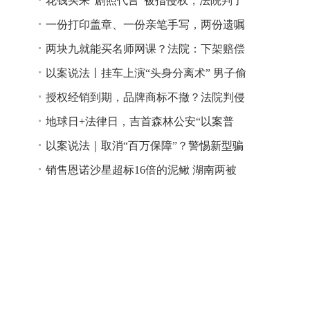
还得赔钱
花钱买来“剧照代言”被指侵权，法院判了
一份打印盖章、一份亲笔手写，两份遗嘱
谁说了算？
两块九就能买名师网课？法院：下架赔偿
以案说法丨挂车上演“头身分离术” 男子偷
逃高速通行费获刑
授权经销到期，品牌商标不撤？法院判侵
权！
地球日+法律日，吉首森林公安“以案普
法”
以案说法｜取消“百万保障”？警惕新型骗
局！
销售恩诺沙星超标16倍的泥鳅 湖南两被
告人因销售不符合安全标准的食品领刑