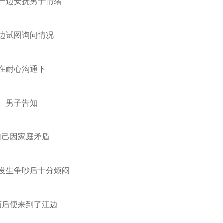
一边安抚男子情绪
边试图询问情况
在耐心沟通下
男子告知
自己因家庭矛盾
发生争吵后十分烦闷
酒后便来到了江边