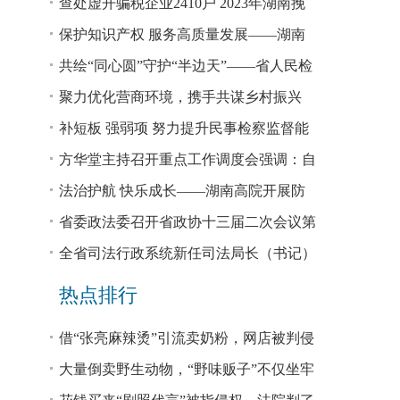
和指示精神专题研讨班开班
查处虚开骗税企业2410户 2023年湖南挽
回税款损失48.2亿元
保护知识产权 服务高质量发展——湖南
省公安厅公布打击侵犯知识产权犯罪10起
共绘“同心圆”守护“半边天”——省人民检
典型案例
察院、省妇联共同主办检察开放日活动
聚力优化营商环境，携手共谋乡村振兴
—— 省法院驻大坪村工作队、村“两委”干
补短板 强弱项 努力提升民事检察监督能
部赴企参观学习调研
力
方华堂主持召开重点工作调度会强调：自
我加压 砥砺奋进 推动工作更有成效 更加
法治护航 快乐成长——湖南高院开展防
出彩
欺凌、防性侵公益普法宣讲
省委政法委召开省政协十三届二次会议第
0327号提案办理座谈会
全省司法行政系统新任司法局长（书记）
培训班开班 方华堂作专题辅导
热点排行
借“张亮麻辣烫”引流卖奶粉，网店被判侵
权！
大量倒卖野生动物，“野味贩子”不仅坐牢