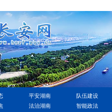
态
平安湖南
队伍建设
焦
法治湖南
智能政法