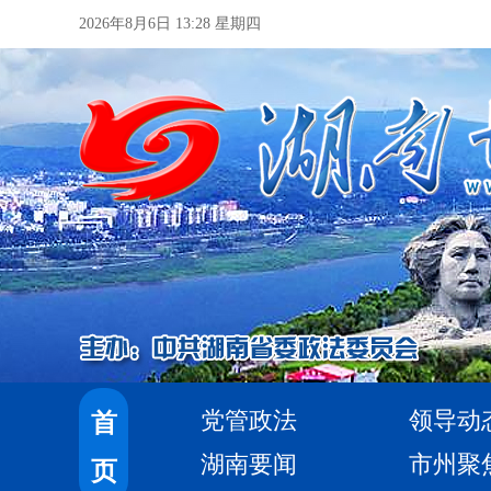
2026年8月6日 13:28 星期四
党管政法
领导动
首
湖南要闻
市州聚
页