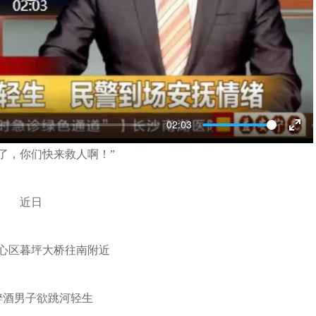
Play
02:03
Ent
了，你们快来救人啊！”
full
近日
心区暮坪大桥往南附近
醉酒男子欲跳河轻生