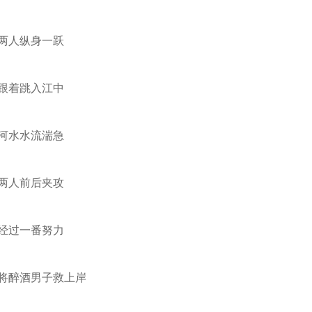
两人纵身一跃
跟着跳入江中
河水水流湍急
两人前后夹攻
经过一番努力
将醉酒男子救上岸