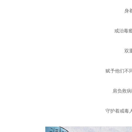
身
戒治毒瘾
双
赋予他们不
肩负救病
守护着戒毒