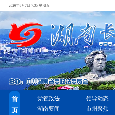
2026年8月7日 7:35 星期五
党管政法
领导动态
首
湖南要闻
市州聚焦
页