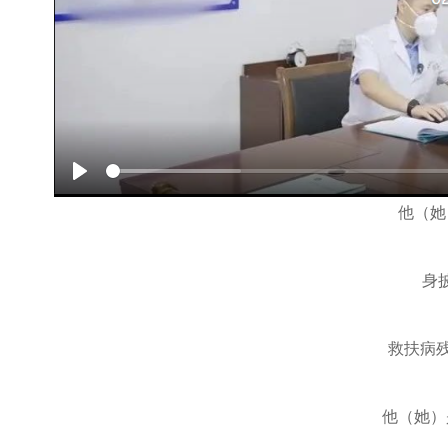
Play
他（她
身
救扶病残
他（她）