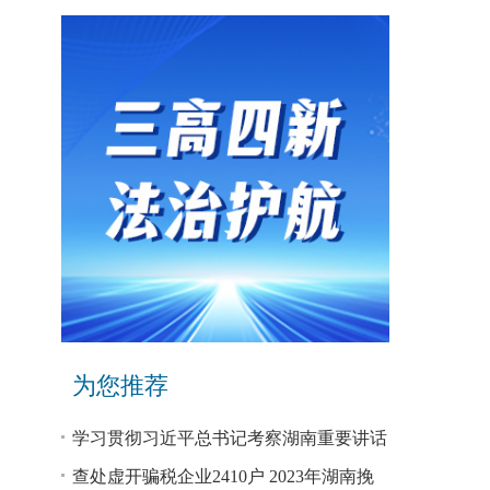
为您推荐
学习贯彻习近平总书记考察湖南重要讲话
和指示精神专题研讨班开班
查处虚开骗税企业2410户 2023年湖南挽