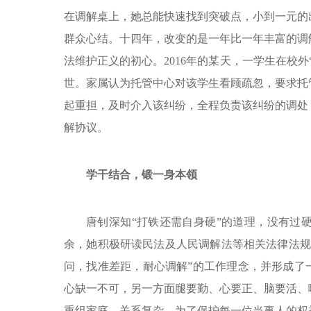
在调解桌上，她总能快速找到突破点，小到一元的
群众心结。十四年，改变的是一年比一年丰富的调
法维护正义的初心。2016年的某天，一学生在校
世。家属认为托管中心对该学生看顾疏忽，要求托
起重担，及时介入该纠纷，全程负责该纠纷的调处
解协议。
学干结合，锻一身本领
唐钊深知“打铁还需自身硬”的道理，没有过
余，她积极研读民法及人民调解法等相关法律法规
问，找准差距，耐心调解”的工作理念，并形成了
心缺一不可，另一方面腿要勤、心要正、脑要活、
重组家庭，关系复杂，为了保护每一位当事人的权