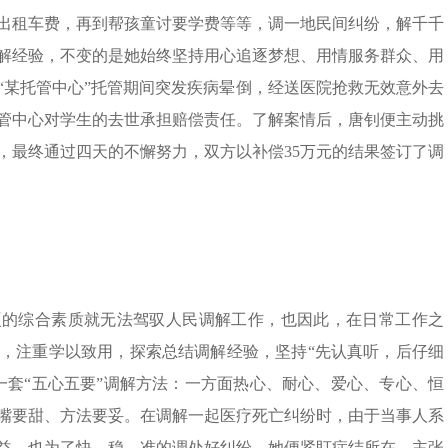
出租车费，再到帮孩童讨要学费等等，调一地民间纠纷，解千千
解经验，不变的是她始终坚持用心追逐梦想、用情服务群众、用
外“某托管中心”托管期间突发疾病晕倒，经送医院抢救无效意外去
管中心对学生的去世承担赔偿责任。了解案情后，唐钊便主动挑
，最终通过四天的不懈努力，双方以补偿35万元的结果签订了调
硬的综合素质就无法驾驭人民调解工作，也因此，在日常工作之
，注重学以致用，探索总结调解经验，坚持“先认真听，后仔细
一套“五心五要”调解方法：一方面热心、耐心、爱心、专心、恒
嘴要甜、方法要妥。在调解一起医疗死亡纠纷时，由于当事人系
益，也为了快、稳、准的调处好纠纷，她便紧盯症结所在，主张