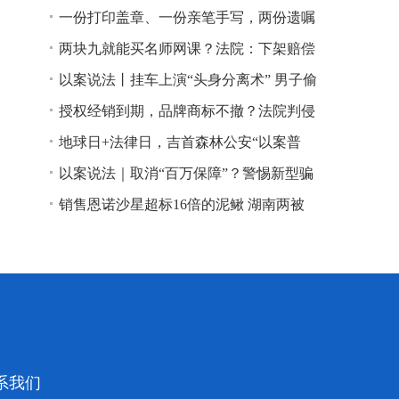
一份打印盖章、一份亲笔手写，两份遗嘱
谁说了算？
两块九就能买名师网课？法院：下架赔偿
以案说法丨挂车上演“头身分离术” 男子偷
逃高速通行费获刑
授权经销到期，品牌商标不撤？法院判侵
权！
地球日+法律日，吉首森林公安“以案普
法”
以案说法｜取消“百万保障”？警惕新型骗
局！
销售恩诺沙星超标16倍的泥鳅 湖南两被
告人因销售不符合安全标准的食品领刑
系我们