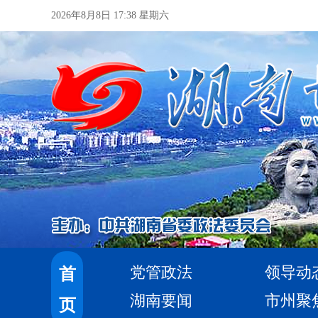
2026年8月8日 17:38 星期六
党管政法
领导动
首
湖南要闻
市州聚
页