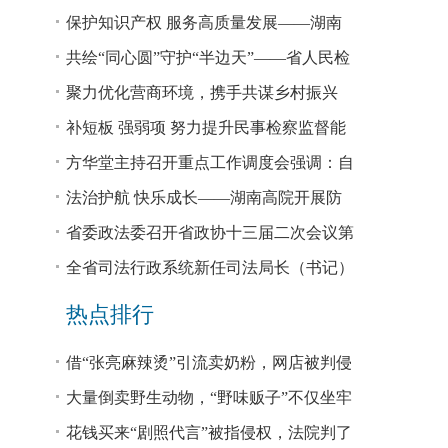
回税款损失48.2亿元
保护知识产权 服务高质量发展——湖南
省公安厅公布打击侵犯知识产权犯罪10起
共绘“同心圆”守护“半边天”——省人民检
典型案例
察院、省妇联共同主办检察开放日活动
聚力优化营商环境，携手共谋乡村振兴
—— 省法院驻大坪村工作队、村“两委”干
补短板 强弱项 努力提升民事检察监督能
部赴企参观学习调研
力
方华堂主持召开重点工作调度会强调：自
我加压 砥砺奋进 推动工作更有成效 更加
法治护航 快乐成长——湖南高院开展防
出彩
欺凌、防性侵公益普法宣讲
省委政法委召开省政协十三届二次会议第
0327号提案办理座谈会
全省司法行政系统新任司法局长（书记）
培训班开班 方华堂作专题辅导
热点排行
借“张亮麻辣烫”引流卖奶粉，网店被判侵
权！
大量倒卖野生动物，“野味贩子”不仅坐牢
还得赔钱
花钱买来“剧照代言”被指侵权，法院判了