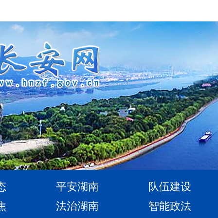
态
平安湖南
队伍建设
焦
法治湖南
智能政法