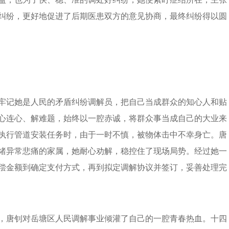
纠纷，更好地促进了后期医患双方的意见协商，最终纠纷得以圆
牢记她是人民的矛盾纠纷调解员，把自己当成群众的知心人和贴
心连心、解难题，始终以一腔赤诚，将群众事当成自己的大业来
执行管道安装任务时，由于一时不慎，被物体击中不幸身亡。唐
绪异常悲痛的家属，她耐心劝解，稳控住了现场局势。经过她一
偿金额到确定支付方式，再到拟定调解协议并签订，妥善处理完
，唐钊对岳塘区人民调解事业倾灌了自己的一腔青春热血。十四