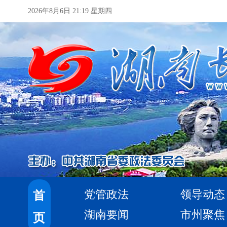
2026年8月6日 21:19 星期四
党管政法
领导动态
首
湖南要闻
市州聚焦
页