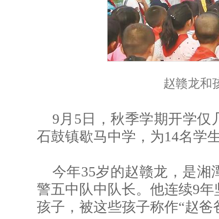
赵赣龙和
9月5日，秋季学期开学仅
石鼓镇歇马中学，为14名学
今年35岁的赵赣龙，是湘
警五中队中队长。他连续9年
孩子，被这些孩子称作“赵爸