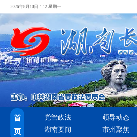
2026年8月10日 4:12 星期一
党管政法
领导动态
首
湖南要闻
市州聚焦
页