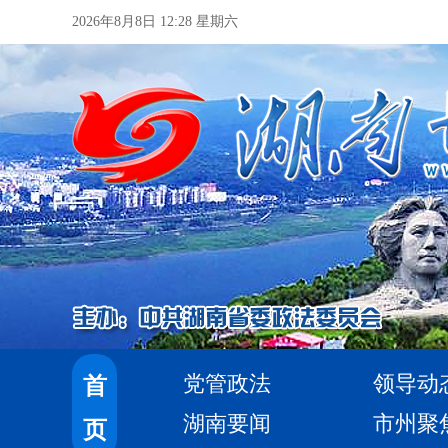
2026年8月8日 12:28 星期六
党管政法
领导动
首
湖南要闻
市州聚
页