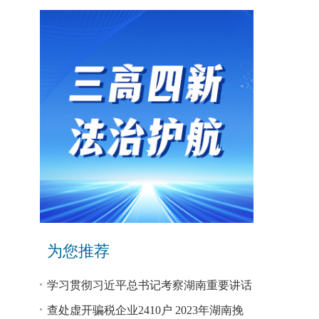
为您推荐
学习贯彻习近平总书记考察湖南重要讲话
和指示精神专题研讨班开班
查处虚开骗税企业2410户 2023年湖南挽