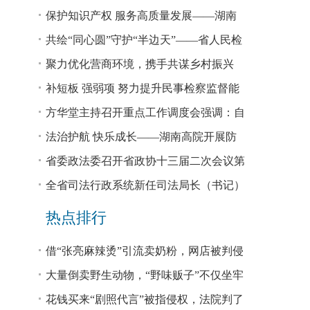
回税款损失48.2亿元
保护知识产权 服务高质量发展——湖南
省公安厅公布打击侵犯知识产权犯罪10起
共绘“同心圆”守护“半边天”——省人民检
典型案例
察院、省妇联共同主办检察开放日活动
聚力优化营商环境，携手共谋乡村振兴
—— 省法院驻大坪村工作队、村“两委”干
补短板 强弱项 努力提升民事检察监督能
部赴企参观学习调研
力
方华堂主持召开重点工作调度会强调：自
我加压 砥砺奋进 推动工作更有成效 更加
法治护航 快乐成长——湖南高院开展防
出彩
欺凌、防性侵公益普法宣讲
省委政法委召开省政协十三届二次会议第
0327号提案办理座谈会
全省司法行政系统新任司法局长（书记）
培训班开班 方华堂作专题辅导
热点排行
借“张亮麻辣烫”引流卖奶粉，网店被判侵
权！
大量倒卖野生动物，“野味贩子”不仅坐牢
还得赔钱
花钱买来“剧照代言”被指侵权，法院判了