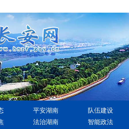
态
平安湖南
队伍建设
焦
法治湖南
智能政法