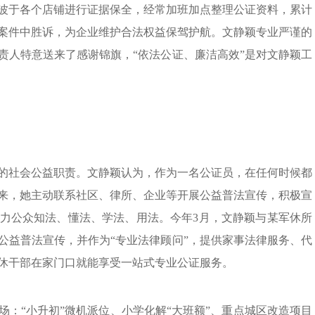
波于各个店铺进行证据保全，经常加班加点整理公证资料，累计
案件中胜诉，为企业维护合法权益保驾护航。文静颖专业严谨的
责人特意送来了感谢锦旗，“依法公证、廉洁高效”是对文静颖工
的社会公益职责。文静颖认为，作为一名公证员，在任何时候都
来，她主动联系社区、律所、企业等开展公益普法宣传，积极宣
力公众知法、懂法、学法、用法。今年3月，文静颖与某军休所
公益普法宣传，并作为“专业法律顾问”，提供家事法律服务、代
休干部在家门口就能享受一站式专业公证服务。
：“小升初”微机派位、小学化解“大班额”、重点城区改造项目