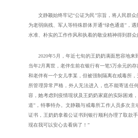
文静颖始终牢记“公证为民”宗旨，将人民群
为老弱病残、军人等特殊群体开通“绿色通道”，
水准、朴实的工作作风和执着的敬业精神得到群众
2020年5月，年近七旬的王奶奶满面愁容地
当年2月离世，老伴生前在银行有一笔5万余元的
和老伴有一个女儿李某，但被强制隔离在戒毒所，
所管理异常严格，外人无法进入，也不能寄送任
容，她考虑到疫情现状及王奶奶家庭的实际困难，
道”，特事特办。文静颖与戒毒所工作人员多次主
证书，王奶奶拿着公证书到银行顺利办理了取款手
现在我可以安心去看病了！”