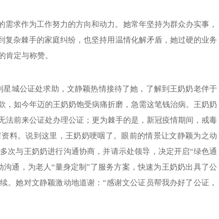
众的需求作为工作努力的方向和动力。她常年坚持为群众办实事，
遇到复杂棘手的家庭纠纷，也坚持用温情化解矛盾，她过硬的业务
的肯定与称赞。
来到星城公证处求助，文静颖热情接待了她，了解到王奶奶老伴于
存款，如今年迈的王奶奶饱受病痛折磨，急需这笔钱治病。王奶奶
无法前来公证处办理公证；更为棘手的是，新冠疫情期间，戒毒
何资料。说到这里，王奶奶哽咽了。眼前的情景让文静颖为之动
多次与王奶奶进行沟通协商，并请示处领导，决定开启“绿色通
动沟通，为老人“量身定制”了服务方案，快速为王奶奶出具了公
续。她对文静颖激动地道谢：“感谢文公证员帮我办好了公证，