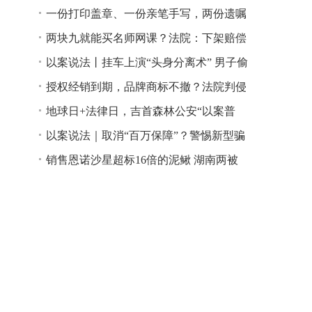
一份打印盖章、一份亲笔手写，两份遗嘱
谁说了算？
两块九就能买名师网课？法院：下架赔偿
以案说法丨挂车上演“头身分离术” 男子偷
逃高速通行费获刑
授权经销到期，品牌商标不撤？法院判侵
权！
地球日+法律日，吉首森林公安“以案普
法”
以案说法｜取消“百万保障”？警惕新型骗
局！
销售恩诺沙星超标16倍的泥鳅 湖南两被
告人因销售不符合安全标准的食品领刑