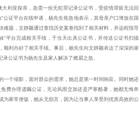
在澳大利亚探亲，急需一份无犯罪记录公证书，受疫情滞留无法回
触”公证平台在线申请，杨先生焦急地表示，其母亲户口簿放在国
决难题，文静颖通过查找历史案卷找到了相关材料，并远程指导
触”平台完成相关手续，于当天出具公证书，并传送公证书扫描
，顺利办好了相关手续。事后，杨先生向文静颖表达了深深的谢
罪记录公证书为杨先生及家人解决了燃眉之急。
的一个缩影，面对群众的需求，她总是第一时间响应。同时她还
人免费办理遗嘱公证，无论风雨交加还是严寒酷暑，她都无悔奔
成为家常便饭，她从无怨言，因为让当事人享受到优质高效的公