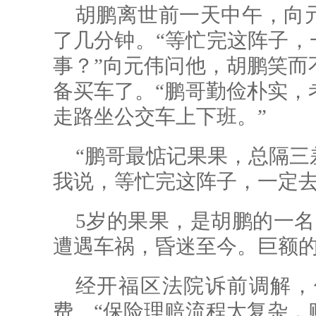
胡鹏离世前一天中午，向
了几分钟。“等忙完这阵子，
事？”向元伟问他，胡鹏笑而
备买车了。“鹏哥勤俭朴实，
走路坐公交车上下班。”
“鹏哥最惦记果果，总隔三
我说，等忙完这阵子，一定去
5岁的果果，是胡鹏的一名
遭遇车祸，昏迷至今。巨额
经开福区法院诉前调解，
费。“保险理赔流程太复杂，