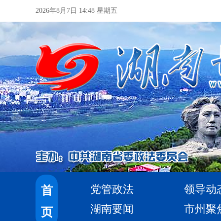
2026年8月7日 14:48 星期五
党管政法
领导动
首
湖南要闻
市州聚
页