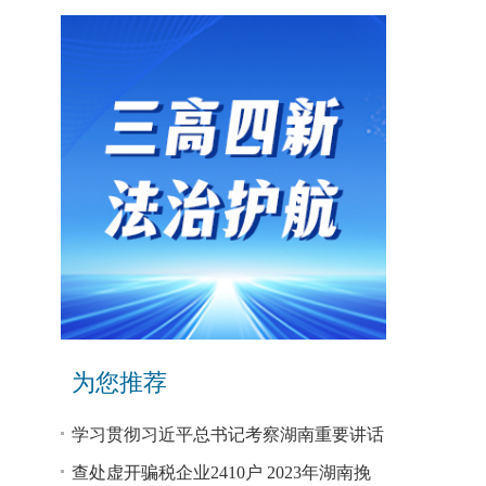
为您推荐
学习贯彻习近平总书记考察湖南重要讲话
和指示精神专题研讨班开班
查处虚开骗税企业2410户 2023年湖南挽