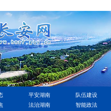
态
平安湖南
队伍建设
焦
法治湖南
智能政法