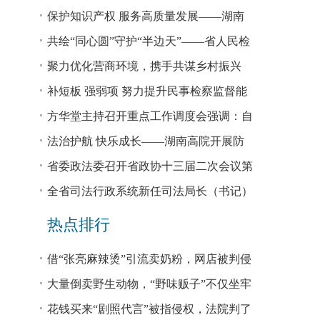
回税款损失48.2亿元
保护知识产权 服务高质量发展——湖南
省公安厅公布打击侵犯知识产权犯罪10起
共绘“同心圆”守护“半边天”——省人民检
典型案例
察院、省妇联共同主办检察开放日活动
聚力优化营商环境，携手共谋乡村振兴
—— 省法院驻大坪村工作队、村“两委”干
补短板 强弱项 努力提升民事检察监督能
部赴企参观学习调研
力
方华堂主持召开重点工作调度会强调：自
我加压 砥砺奋进 推动工作更有成效 更加
法治护航 快乐成长——湖南高院开展防
出彩
欺凌、防性侵公益普法宣讲
省委政法委召开省政协十三届二次会议第
0327号提案办理座谈会
全省司法行政系统新任司法局长（书记）
培训班开班 方华堂作专题辅导
热点排行
借“张亮麻辣烫”引流卖奶粉，网店被判侵
权！
大量倒卖野生动物，“野味贩子”不仅坐牢
还得赔钱
花钱买来“剧照代言”被指侵权，法院判了