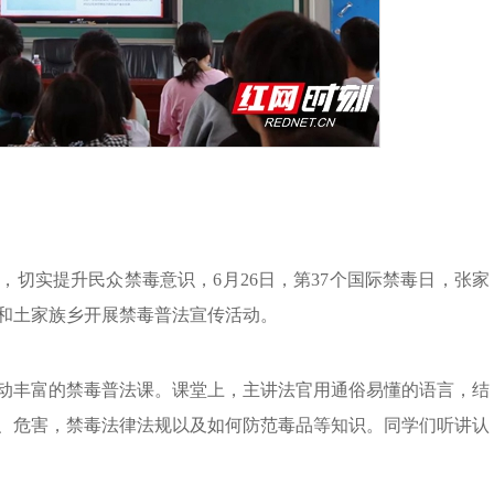
切实提升民众禁毒意识，6月26日，第37个国际禁毒日，张家
和土家族乡开展禁毒普法宣传活动。
动丰富的禁毒普法课。课堂上，主讲法官用通俗易懂的语言，结
、危害，禁毒法律法规以及如何防范毒品等知识。同学们听讲认