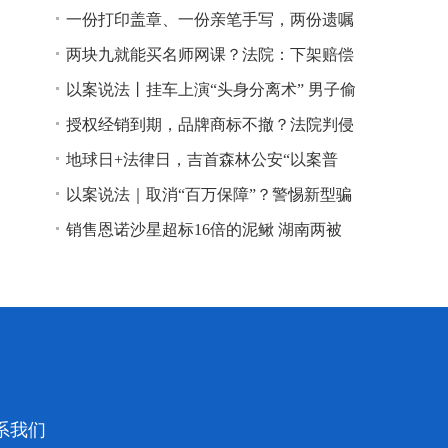
一份打印盖章、一份亲笔手写，两份遗嘱
谁说了算？
两块九就能买名师网课？法院：下架赔偿
以案说法丨挂车上演“头身分离术” 男子偷
逃高速通行费获刑
授权经销到期，品牌商标不撤？法院判侵
权！
地球日+法律日，吉首森林公安“以案普
法”
以案说法｜取消“百万保障”？警惕新型骗
局！
销售恩诺沙星超标16倍的泥鳅 湖南两被
告人因销售不符合安全标准的食品领刑
系我们