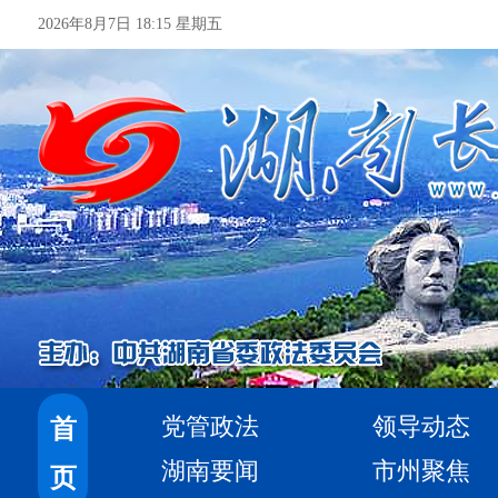
2026年8月7日 18:15 星期五
党管政法
领导动态
首
湖南要闻
市州聚焦
页