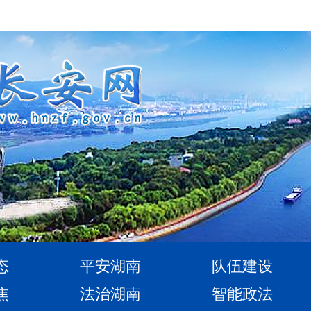
态
平安湖南
队伍建设
焦
法治湖南
智能政法