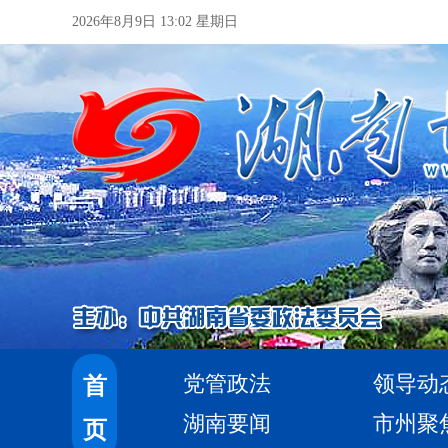
2026年8月9日 13:02 星期日
党管政法
领导动
首
湖南要闻
市州聚
页