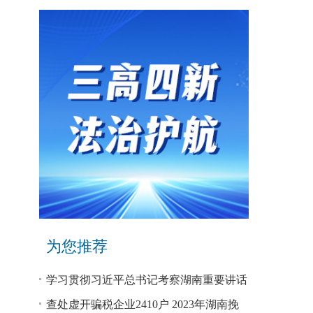
为您推荐
学习贯彻习近平总书记考察湖南重要讲话
和指示精神专题研讨班开班
查处虚开骗税企业2410户 2023年湖南挽