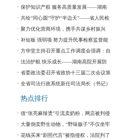
回税款损失48.2亿元
保护知识产权 服务高质量发展——湖南
省公安厅公布打击侵犯知识产权犯罪10起
共绘“同心圆”守护“半边天”——省人民检
典型案例
察院、省妇联共同主办检察开放日活动
聚力优化营商环境，携手共谋乡村振兴
—— 省法院驻大坪村工作队、村“两委”干
补短板 强弱项 努力提升民事检察监督能
部赴企参观学习调研
力
方华堂主持召开重点工作调度会强调：自
我加压 砥砺奋进 推动工作更有成效 更加
法治护航 快乐成长——湖南高院开展防
出彩
欺凌、防性侵公益普法宣讲
省委政法委召开省政协十三届二次会议第
0327号提案办理座谈会
全省司法行政系统新任司法局长（书记）
培训班开班 方华堂作专题辅导
热点排行
借“张亮麻辣烫”引流卖奶粉，网店被判侵
权！
大量倒卖野生动物，“野味贩子”不仅坐牢
还得赔钱
花钱买来“剧照代言”被指侵权，法院判了