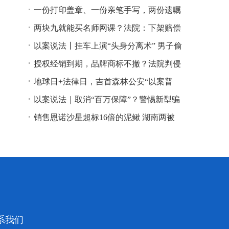
一份打印盖章、一份亲笔手写，两份遗嘱
谁说了算？
两块九就能买名师网课？法院：下架赔偿
以案说法丨挂车上演“头身分离术” 男子偷
逃高速通行费获刑
授权经销到期，品牌商标不撤？法院判侵
权！
地球日+法律日，吉首森林公安“以案普
法”
以案说法｜取消“百万保障”？警惕新型骗
局！
销售恩诺沙星超标16倍的泥鳅 湖南两被
告人因销售不符合安全标准的食品领刑
系我们