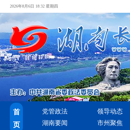
2026年8月6日 18:32 星期四
党管政法
领导动态
首
湖南要闻
市州聚焦
页